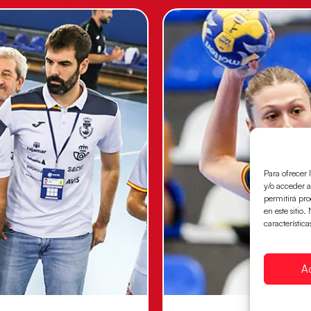
Para ofrecer 
y/o acceder a
permitirá pr
en este sitio
característica
A