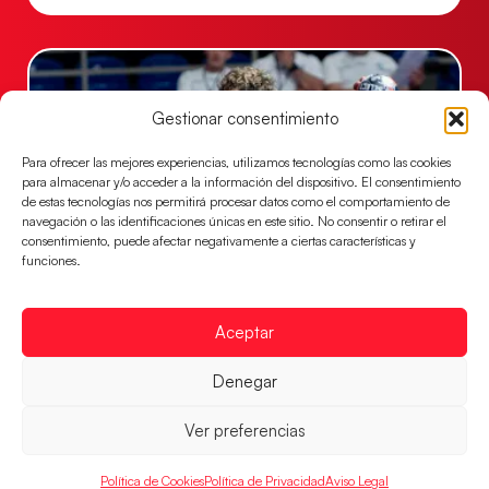
Gestionar consentimiento
Para ofrecer las mejores experiencias, utilizamos tecnologías como las cookies
para almacenar y/o acceder a la información del dispositivo. El consentimiento
de estas tecnologías nos permitirá procesar datos como el comportamiento de
navegación o las identificaciones únicas en este sitio. No consentir o retirar el
consentimiento, puede afectar negativamente a ciertas características y
funciones.
Los Hispanos Juveniles buscarán el bronce
continental
Aceptar
Los pupilos de Javier Márquez no han podido con
Alemania y disputarán el encuentro por el bronce el
Denegar
próximo domingo
Ver preferencias
LEER MÁS
Política de Cookies
Política de Privacidad
Aviso Legal