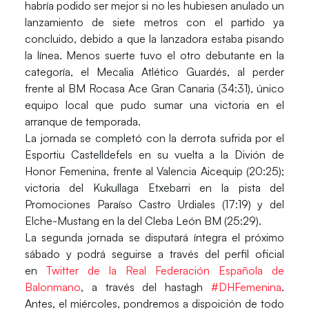
habría podido ser mejor si no les hubiesen anulado un
lanzamiento de siete metros con el partido ya
concluido, debido a que la lanzadora estaba pisando
la línea. Menos suerte tuvo el otro debutante en la
categoría, el Mecalia Atlético Guardés, al perder
frente al BM Rocasa Ace Gran Canaria (34:31), único
equipo local que pudo sumar una victoria en el
arranque de temporada.
La jornada se completó con la derrota sufrida por el
Esportiu Castelldefels en su vuelta a la Divión de
Honor Femenina, frente al Valencia Aicequip (20:25);
victoria del Kukullaga Etxebarri en la pista del
Promociones Paraíso Castro Urdiales (17:19) y del
Elche-Mustang en la del Cleba León BM (25:29).
La segunda jornada se disputará íntegra el próximo
sábado y podrá seguirse a través del perfil oficial
en
Twitter de la Real Federación Española de
Balonmano
, a través del hastagh
#DHFemenina
.
Antes, el miércoles, pondremos a dispoición de todo