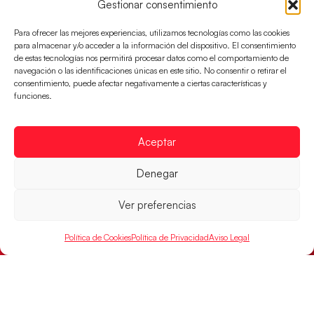
Gestionar consentimiento
Para ofrecer las mejores experiencias, utilizamos tecnologías como las cookies
para almacenar y/o acceder a la información del dispositivo. El consentimiento
de estas tecnologías nos permitirá procesar datos como el comportamiento de
navegación o las identificaciones únicas en este sitio. No consentir o retirar el
consentimiento, puede afectar negativamente a ciertas características y
funciones.
Aceptar
Montenegro, última frontera para las
Denegar
Guerreras Juveniles en la conquista del oro
mundial
Ver preferencias
El conjunto dirigido por Cristina Cabeza buscará
mañana, a las 17:30h., el oro en el Campeonato del
Política de Cookies
Política de Privacidad
Aviso Legal
Mundo ante la
LEER MÁS