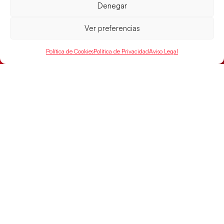
Denegar
Ver preferencias
Las Guerreras Juveniles sellan su billete para
las semifinales
Política de Cookies
Política de Privacidad
Aviso Legal
Las pupilas de Cristina Cabeza han remontado con
parcial de 7:1 que les ha dado el pase a semifinales
que
LEER MÁS