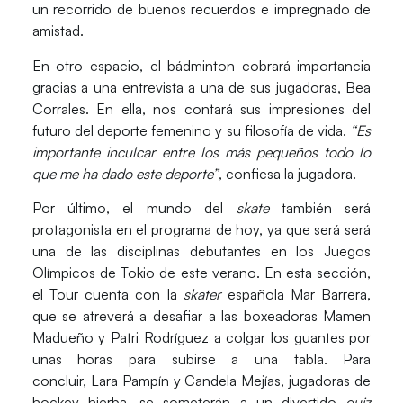
un recorrido de buenos recuerdos e impregnado de
amistad.
En otro espacio, el bádminton cobrará importancia
gracias a una entrevista a una de sus jugadoras,
Bea
Corrales
. En ella, nos contará sus impresiones del
futuro del deporte femenino y su filosofía de vida.
“Es
importante inculcar entre los más pequeños todo lo
que me ha dado este deporte”
, confiesa la jugadora.
Por último, el mundo del
skate
también será
protagonista en el programa de hoy, ya que será será
una de las disciplinas debutantes en los
Juegos
Olímpicos de Tokio
de este verano. En esta sección,
el Tour cuenta con la
skater
española
Mar Barrera
,
que se atreverá a desafiar a las boxeadoras
Mamen
Madueño
y
Patri Rodríguez
a colgar los guantes por
unas horas para subirse a una tabla. Para
concluir,
Lara Pampín y Candela Mejías
, jugadoras de
hockey hierba, se someterán a un divertido
quiz