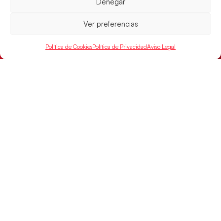
Denegar
Ver preferencias
Los Hispanos Juveniles buscarán el bronce
continental
Política de Cookies
Política de Privacidad
Aviso Legal
Los pupilos de Javier Márquez no han podido con
Alemania y disputarán el encuentro por el bronce el
próximo domingo
LEER MÁS