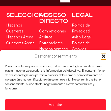
SELECCIONES
ACCESO
LEGAL
DIRECTO
Hispanos
Política de
Guerreras
Competiciones
Privacidad
Hispanos Arena
Árbitros
Aviso Legal
Guerreras Arena
Entrenadores
Política de
Nanobalonmano
Cookies
Tienda
Mapa Web
Gestionar consentimiento
SOPORTE
SÍGUENOS
EN
Para ofrecer las mejores experiencias, utilizamos tecnologías como las cookies
Incidencias
para almacenar y/o acceder a la información del dispositivo. El consentimiento
de estas tecnologías nos permitirá procesar datos como el comportamiento de
navegación o las identificaciones únicas en este sitio. No consentir o retirar el
CONTACTO
consentimiento, puede afectar negativamente a ciertas características y
FINANCIADO
funciones.
POR
Aceptar