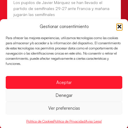
Los pupilos de Javier Márquez se han llevado el
partido de semifinales 29-27 ante Francia y mañana
jugarán las semifinales
LEER MÁS
Gestionar consentimiento
Para ofrecer las mejores experiencias, utilizamos tecnologías como las cookies
para almacenar y/o acceder a la información del dispositivo. El consentimiento
de estas tecnologías nos permitirá procesar datos como el comportamiento de
navegación o las identificaciones únicas en este sitio. No consentir o retirar el
consentimiento, puede afectar negativamente a ciertas características y
funciones.
Aceptar
Denegar
Las Guerreras Juveniles sellan su billete para
Ver preferencias
las semifinales
Las pupilas de Cristina Cabeza han remontado con
Política de Cookies
Política de Privacidad
Aviso Legal
parcial de 7:1 que les ha dado el pase a semifinales