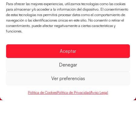
Para ofrecer las mejores experiencias, utilizamos tecnologías como las cookies
para almacenar y/o acceder a la información del dispositivo. El consentimiento
de estas tecnologías nos permitirá procesar datos como el comportamiento de
Un clásico ante Francia para buscar el
navegación o las identificaciones únicas en este sitio. No consentir o retirar el
billete a semifinales del EHF EURO 2026
consentimiento, puede afectar negativamente a ciertas características y
funciones.
Los Hispanos Juveniles se enfrentarán a Francia en los
cuartos de final, este jueves a las 17:00h.
LEER MÁS
Aceptar
Denegar
Ver preferencias
Política de Cookies
Política de Privacidad
Aviso Legal
Las Guerreras Juveniles buscan ante Suiza