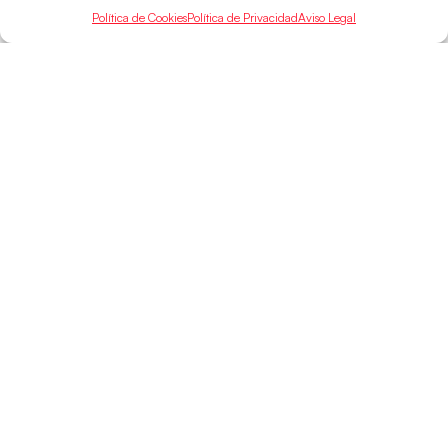
Política de Cookies
Política de Privacidad
Aviso Legal
SELECCIONES
ACCESO
LEGAL
DIRECTO
Hispanos
Política de
Guerreras
Competiciones
Privacidad
Hispanos Arena
Árbitros
Aviso Legal
Guerreras Arena
Entrenadores
Política de