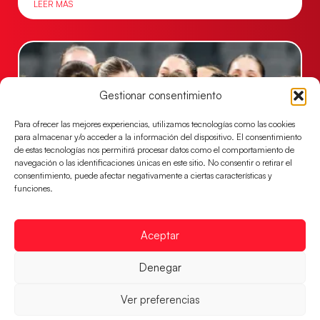
LEER MÁS
Gestionar consentimiento
Para ofrecer las mejores experiencias, utilizamos tecnologías como las cookies
para almacenar y/o acceder a la información del dispositivo. El consentimiento
de estas tecnologías nos permitirá procesar datos como el comportamiento de
navegación o las identificaciones únicas en este sitio. No consentir o retirar el
consentimiento, puede afectar negativamente a ciertas características y
funciones.
Montenegro, última frontera para las
Guerreras Juveniles en la conquista del oro
mundial
Aceptar
El conjunto dirigido por Cristina Cabeza buscará
Denegar
mañana, a las 17:30h., el oro en el Campeonato del
Mundo ante la
Ver preferencias
LEER MÁS