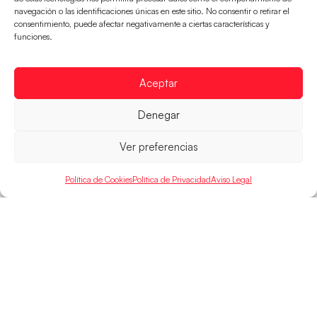
navegación o las identificaciones únicas en este sitio. No consentir o retirar el
consentimiento, puede afectar negativamente a ciertas características y
funciones.
Aceptar
Denegar
Ver preferencias
Abierta la convocatoria para el Curso
Master Coach 2023
Política de Cookies
Política de Privacidad
Aviso Legal
La formación se desarrollará en tres fases -una
online y dos presenciales-, que tendrán lugar en los
meses de abril
LEER MÁS
ESCUELA NACIONAL DE ENTRENADORES