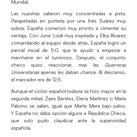
Mundial.
Las nuestras salieron muy concentradas a pista.
Parapetadas en portería por una
Inés Suárez
muy
sobria,
España
comenzó muy pronto a cimentar su
ventaja. Con
June Loidi
muy inspirada y
Elba Álvarez
comandando al equipo desde atrás,
España
logró un
parcial inicial de 5:0, que le ayudó a empezar a
marcharse en el luminoso. Después, el conjunto
checo quiso reaccionar, mas las
Guerreras
Universitarias
apenas les daban
chance
. Al descanso,
el marcador era de 12:5.
Aunque el ciclón español todavía se hizo mayor en la
segunda mitad.
Zaira Benítez, Elena Martínez o María
Palomo
se salían, igual que
Marta Mera
bajo palos.
Y
España
no daba opción alguna a
República Checa
,
que solo pudo claudicar ante la superioridad
española.