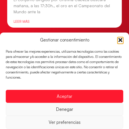
mañana, a las 17:30h., el oro en el Campeonato del
Mundo ante la
LEER MÁS
Gestionar consentimiento
Para ofrecer las mejores experiencias, utilizamos tecnologías como las cookies
para almacenar y/o acceder a la información del dispositivo. El consentimiento
de estas tecnologías nos permitirá procesar datos como el comportamiento de
navegación o las identificaciones únicas en este sitio. No consentir o retirar el
consentimiento, puede afectar negativamente a ciertas características y
funciones.
Aceptar
Las Guerreras Juveniles lucharán por el oro
mundialista
Denegar
El conjunto dirigido por Cristina Cabeza se lleva la
Ver preferencias
victoria en las semifinales contra Egipto y luchará por
el oro