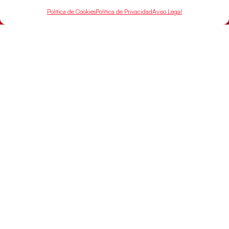
Política de Cookies
Política de Privacidad
Aviso Legal
LEER MÁS
Los Hispanos Juveniles buscarán el bronce
continental
Los pupilos de Javier Márquez no han podido con
Alemania y disputarán el encuentro por el bronce el
próximo domingo
LEER MÁS