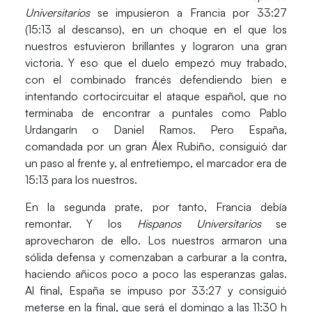
Universitarios
se impusieron a
Francia
por 33:27
(15:13 al descanso), en un choque en el que los
nuestros estuvieron brillantes y lograron una gran
victoria. Y eso que el duelo empezó muy trabado,
con el combinado francés defendiendo bien e
intentando cortocircuitar el ataque español, que no
terminaba de encontrar a puntales como
Pablo
Urdangarín
o
Daniel Ramos
. Pero
España
,
comandada por un gran
Álex Rubiño
, consiguió dar
un paso al frente y, al entretiempo, el marcador era de
15:13
para los nuestros.
En la segunda prate, por tanto,
Francia
debía
remontar. Y los
Hispanos Universitarios
se
aprovecharon de ello. Los nuestros armaron una
sólida defensa y comenzaban a carburar a la contra,
haciendo añicos poco a poco las esperanzas galas.
Al final,
España
se impuso por 33:27 y consiguió
meterse en la final, que será el domingo a las
11:30 h