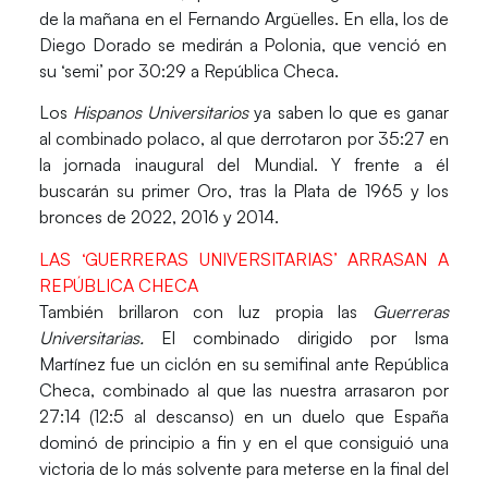
de la mañana en el
Fernando Argüelles.
En ella, los de
Diego Dorado
se medirán a
Polonia
, que venció en
su ‘semi’ por 30:29 a
República Checa.
Los
Hispanos Universitarios
ya saben lo que es ganar
al combinado polaco, al que derrotaron por
35:27
en
la jornada inaugural del
Mundial
. Y frente a él
buscarán su primer
Oro
, tras la
Plata de 1965
y los
bronces de 2022, 2016 y 2014.
LAS ‘GUERRERAS UNIVERSITARIAS’ ARRASAN A
REPÚBLICA CHECA
También brillaron con luz propia las
Guerreras
Universitarias
.
El combinado dirigido por
Isma
Martínez
fue un ciclón en su semifinal ante
República
Checa,
combinado al que las nuestra arrasaron por
27:14 (12:5 al descanso) en un duelo que
España
dominó de principio a fin y en el que consiguió una
victoria de lo más solvente para meterse en la final del