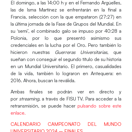
El
domingo
, a las
14:00 h
y en el
Fernando Argüelles,
las de
Isma Martínez
se enfrentarán en la final a
Francia
, selección con la que empataron (27:27) en
la última jornada de la
Fase de Grupos
del
Mundial
. En
su ‘semi’, el combinado galo se impuso por 40:28 a
Polonia
, por lo que presentó asimismo sus
credenciales en la lucha por el
Oro
. Pero también lo
hicieron nuestras
Guerreras Universitarias
,
que
sueñan con conseguir el segundo título de su historia
en un
Mundial Universitario.
El primero, casualidades
de la vida, también lo lograron en
Antequera
: en
2016. Ahora, buscan la reválida.
Ambas finales se podrán ver en
directo
y
por
streaming
,
a través de
FISU TV.
Para acceder a la
retransmisión, se puede hacer
pulsando sobre este
enlace.
CALENDARIO CAMPEONATO DEL MUNDO
UNIVERSITARIO 2024 – FINALES