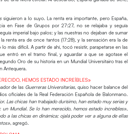
s
siguieron a lo suyo. La renta era importante, pero
España
,
cia
en
Fase de Grupos
por 27:27, no se relajaba y seguía
eguía imperial bajo palos; y las nuestras no dejaban de sumar
 la renta era de once tantos (17:28), y la sensación era la de
o más difícil. A partir de ahí, tocó resistir, parapetarse en las
e entró en el tramo final, y aguardar a que se agotase el
 segundo
Oro
de su historia en un
Mundial Universitairo
tras el
en
Antequera
.
MERECIDO, HEMOS ESTADO INCREÍBLES»
ador de las
Guerreras Universitarias
, quiso hacer balance del
ios oficiales de la
Real Federación Española de Balonmano
.
r. Las chicas han trabajado durísimo, han estado muy serias y
un Mundial. Se lo han merecido, hemos estado increíbles»
,
 a las chicas en dinámica; ojalá poder ver a alguna de ellas
ntos»
, agregó.