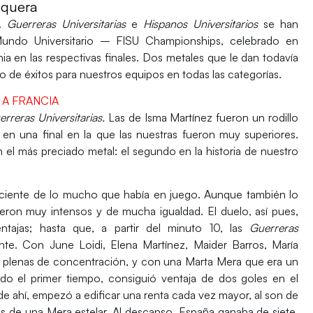
equera
.
Guerreras Universitarias
e
Hispanos Universitarios
se han
ndo Universitario – FISU Championships,
celebrado en
nia
en las respectivas finales. Dos metales que le dan todavía
to de éxitos para nuestros equipos en todas las categorías.
 A FRANCIA
rreras Universitarias.
Las de
Isma Martínez
fueron un rodillo
en una final en la que las nuestras fueron muy superiores.
n el más preciado metal: el segundo en la historia de nuestro
onsciente de lo mucho que había en juego. Aunque también lo
fueron muy intensos y de mucha igualdad. El duelo, así pues,
jas; hasta que, a partir del minuto 10, las
Guerreras
rente. Con
June Loidi, Elena Martínez, Maider Barros, María
plenas de concentración, y con una
Marta Mera
que era un
do el primer tiempo, consiguió ventaja de dos goles en el
 de ahí, empezó a edificar una renta cada vez mayor, al son de
nes de una
Mera
estelar. Al descanso,
España
ganaba de siete,