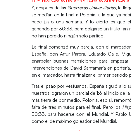
LOS HISPANOS UNIVERSITARIOS SUPERAN A
Y, después de las
Guerreras Universitarias
,
le lleg
se medían en la final a
Polonia
, a la que ya ha
hace justo una semana. Y lo cierto es que e
ganando por
30:33
, para colgarse un título ta
no han perdido ningún solo partido.
La final comenzó muy pareja, con el marcador 
España
, con
Artur Parera, Eduardo Calle, Mig
enarbolar buenas transiciones para empeza
intervenciones de
David Santamaría
en portería,
en el marcador, hasta finalizar el primer periodo p
Tras el psao por vestuarios, España siguió a l
nuestros lograron un parcial de 1:6 al inicio de 
más tierra de por medio.
Polonia
, eso sí, remont
falta de tres minutos para el final. Pero los
Hisp
30:33, para hacerse con el Mundial. Y
Pablo U
como el de
máximo goleador
del
Mundial
.