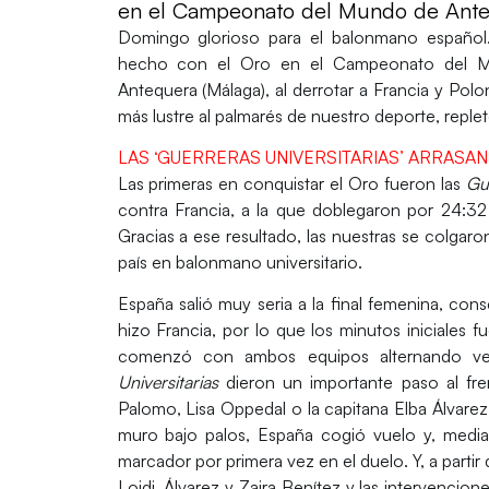
en el Campeonato del Mundo de Ant
Domingo glorioso para el balonmano español
hecho con el
Oro
en el
Campeonato del Mu
Antequera (Málaga), al derrotar a
Francia
y
Polo
más lustre al palmarés de nuestro deporte, reple
LAS ‘GUERRERAS UNIVERSITARIAS’ ARRASAN
Las primeras en conquistar el
Oro
fueron las
Gue
contra
Francia
, a la que doblegaron por 24:32 
Gracias a ese resultado, las nuestras se colgaro
país en balonmano universitario.
España
salió muy seria a la final femenina, c
hizo
Francia
, por lo que los minutos iniciales 
comenzó con ambos equipos alternando venta
Universitarias
dieron un importante paso al f
Palomo, Lisa Oppedal o la capitana Elba Álvarez
muro bajo palos,
España
cogió vuelo y, media
marcador por primera vez en el duelo. Y, a partir
Loidi, Álvarez y Zaira Benítez y las intervencio