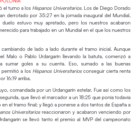
 POLONIA
ó el turno a los
Hispanos Universitarios
.
Los de
Diego Dorado
bían derrotado por 35:27 en la jornada inaugural del
Mundial
,
l duelo estuvo muy apretado, pero los nuestros acabaron
n merecido para trabajado en un
Mundial
en el que los nuestros
cambiando de lado a lado durante el tramo inicial. Aunque
uel Malo o Pablo Urdargarín
llevando la batuta, comenzó a
r a sumar goles a su cuenta. Eso, sumado a las buenas
 permitió a los
Hispanos Universitarios
conseguir cierta renta
or 16:19 arriba.
o suyo, comandada por un
Urdangarín
estelar. Fue así como los
la segunda, que llevó el marcador a un
18:25
que ponía todavía
ó en el tramo final; y llegó a ponerse a dos tantos de
España
a
anos Universitarios
reaccionaron y acabaron venciendo por
rdangarín
se llevó tanto el premio al
MVP
del campeonato