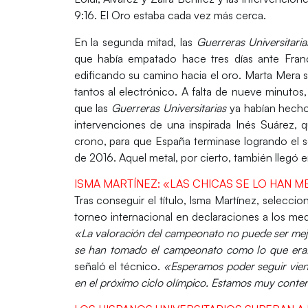
9:16. El
Oro
estaba cada vez más cerca.
En la segunda mitad, las
Guerreras Universitaria
que había empatado hace tres días ante
Fran
edificando su camino hacia el oro.
Marta Mera
s
tantos al electrónico. A falta de nueve minutos,
que las
Guerreras Universitarias
ya habían hecho l
intervenciones de una inspirada
Inés Suárez,
qu
crono, para que
España
terminase logrando el
de
2016
. Aquel metal, por cierto, también llegó 
ISMA MARTÍNEZ: «LAS CHICAS SE LO HAN 
Tras conseguir el título,
Isma Martínez,
seleccion
torneo internacional en declaraciones a los med
«La valoración del campeonato no puede ser mejo
se han tomado el campeonato como lo que era: 
señaló el técnico.
«Esperamos poder seguir viendo
en el próximo ciclo olímpico. Estamos muy conte