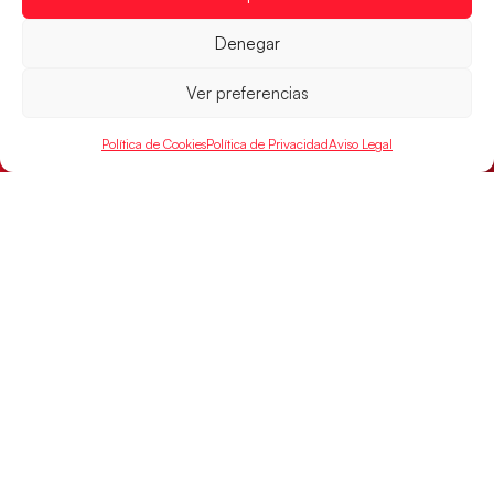
el oro
Denegar
LEER MÁS
Ver preferencias
Política de Cookies
Política de Privacidad
Aviso Legal
Los Hispanos Juveniles buscarán el bronce
continental
Los pupilos de Javier Márquez no han podido con
Alemania y disputarán el encuentro por el bronce el
próximo domingo