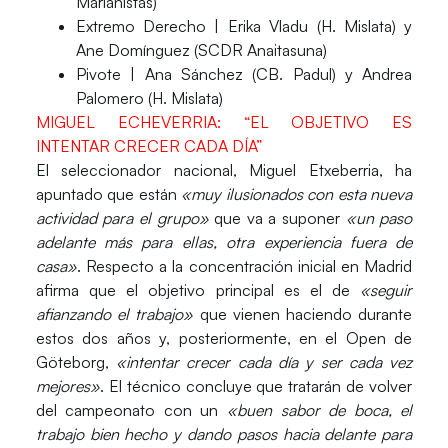
Marianistas)
Extremo Derecho |
Erika Vladu (H. Mislata) y
Ane Domínguez (SCDR Anaitasuna)
Pivote |
Ana Sánchez (CB. Padul) y Andrea
Palomero (H. Mislata)
MIGUEL ECHEVERRIA: “EL OBJETIVO ES
INTENTAR CRECER CADA DÍA”
El seleccionador nacional, Miguel Etxeberria, ha
apuntado que están
«muy ilusionados con esta nueva
actividad para el grupo»
que va a suponer
«un paso
adelante más para ellas, otra experiencia fuera de
casa»
. Respecto a la concentración inicial en Madrid
afirma que el objetivo principal es el de
«seguir
afianzando el trabajo»
que vienen haciendo durante
estos dos años y, posteriormente, en el Open de
Göteborg,
«intentar crecer cada día y ser cada vez
mejores»
. El técnico concluye que tratarán de volver
del campeonato con un
«buen sabor de boca, el
trabajo bien hecho y
dando pasos hacia delante para