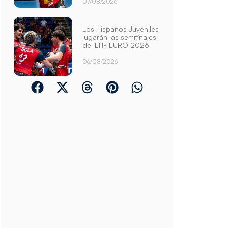
07/08/2026
Los Hispanos Juveniles
jugarán las semifinales
del EHF EURO 2026
06/08/2026