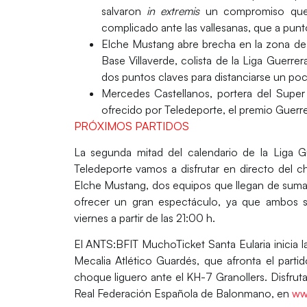
salvaron
in extremis
un compromiso que p
complicado ante las vallesanas, que a punt
Elche Mustang abre brecha en la zona d
Base Villaverde, colista de la Liga Guerr
dos puntos claves para distanciarse un poco
Mercedes Castellanos,
portera del Super
ofrecido por Teledeporte, el premio
Guerre
PRÓXIMOS PARTIDOS
La segunda mitad del calendario de la Liga G
Teledeporte
vamos a disfrutar en directo del 
Elche Mustang
, dos equipos que llegan de suma
ofrecer un gran espectáculo, ya que ambos s
viernes a partir de las 21:00 h.
El
ANTS:BFIT MuchoTicket Santa Eularia
inicia 
Mecalia Atlético Guardés
, que afronta el part
choque liguero ante el KH-7 Granollers. Disfru
Real Federación Española de Balonmano, en
ww