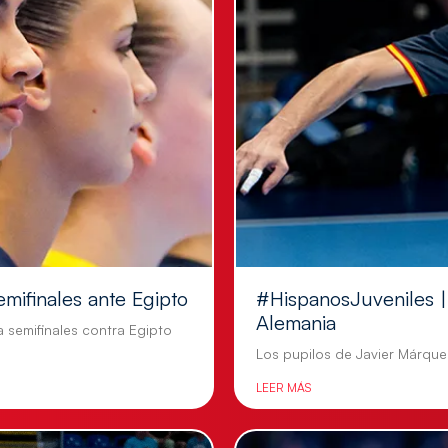
emifinales ante Egipto
#HispanosJuveniles | 
Alemania
a semifinales contra Egipto
Los pupilos de Javier Márquez
LEER MÁS