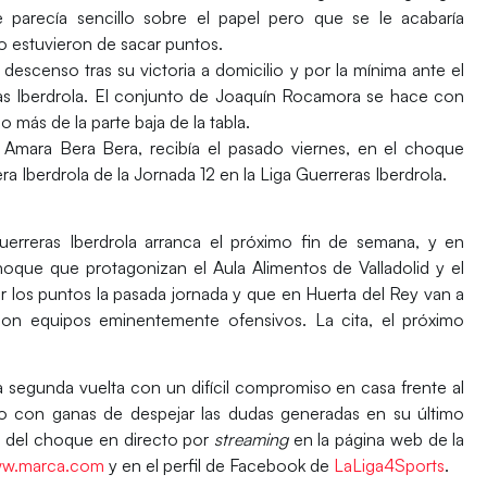
arecía sencillo sobre el papel pero que se le acabaría
o estuvieron de sacar puntos.
e descenso
tras su victoria a domicilio y por la mínima ante el
eras Iberdrola. El conjunto de Joaquín Rocamora se hace con
 más de la parte baja de la tabla.
 Amara Bera Bera, recibía el pasado viernes, en el choque
ra Iberdrola
de la
Jornada 12
en la Liga Guerreras Iberdrola.
uerreras Iberdrola arranca el próximo fin de semana, y en
choque que protagonizan el
Aula Alimentos de Valladolid
y el
r los puntos la pasada jornada y que en Huerta del Rey van a
on equipos eminentemente ofensivos. La cita, el próximo
la segunda vuelta con un difícil compromiso en casa frente al
ido con ganas de despejar las dudas generadas en su último
ta del choque en directo por
streaming
en la página web de la
w.marca.com
y en el perfil de Facebook de
LaLiga4Sports
.