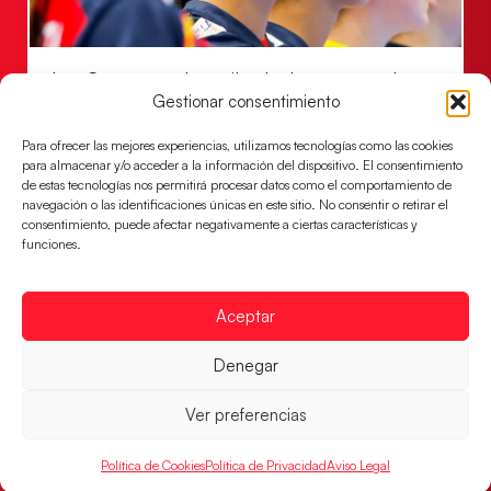
Las Guerreras Juveniles lucharán por el oro
mundialista
Gestionar consentimiento
El conjunto dirigido por Cristina Cabeza se lleva la
Para ofrecer las mejores experiencias, utilizamos tecnologías como las cookies
victoria en las semifinales contra Egipto y luchará por
para almacenar y/o acceder a la información del dispositivo. El consentimiento
el oro
de estas tecnologías nos permitirá procesar datos como el comportamiento de
navegación o las identificaciones únicas en este sitio. No consentir o retirar el
LEER MÁS
consentimiento, puede afectar negativamente a ciertas características y
funciones.
Aceptar
Denegar
Ver preferencias
Política de Cookies
Política de Privacidad
Aviso Legal