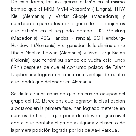
De esta forma, los azulgranas estarán en el mismo
bombo que el
MKB-MVM Veszprém
(Hungría),
THW
Kiel
(Alemania) y
Vardar Skopje
(Macedonia) y
quedarán emparejados con alguno de los conjuntos
que estarán en el segundo bombo:
HC Metalurg
(Macedonia),
PSG Handball
(Francia),
SG Flensburg-
Handewitt
(Alemanía), y el ganador de la elimina entre
Rhein Neckar Lowen
(Alemania) y
Vive Targi Kielce
(Polonia), que tendrá su partido de vuelta este lunes
(19h.) después de que el conjunto polaco de Talant
Dujshebaev lograra en la ida una ventaja de cuatro
que tendrá que defender en Alemania.
Se da la circunstancia de que los cuatro equipos del
grupo del F.C. Barcelona que lograron la clasificación
a octavos en la primera fase, han logrado meterse en
cuartos de final, lo que pone de relieve el gran nivel
con el que contaba el grupo azulgrana y el mérito de
la primera posición lograda por los de Xavi Pascual.