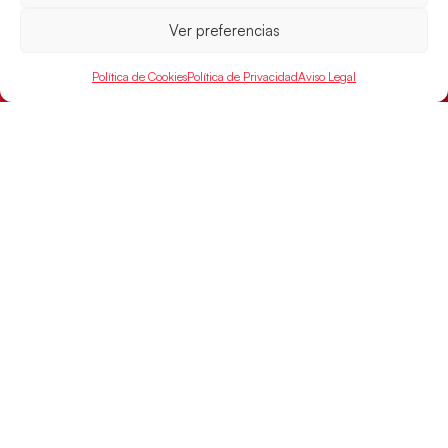
Ver preferencias
Las Guerreras Juveniles sellan su billete para
las semifinales
Política de Cookies
Política de Privacidad
Aviso Legal
Las pupilas de Cristina Cabeza han remontado con
parcial de 7:1 que les ha dado el pase a semifinales
que
LEER MÁS