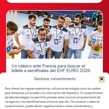
Un clásico ante Francia para buscar el
billete a semifinales del EHF EURO 2026
Los Hispanos Juveniles se enfrentarán a Francia en los
Gestionar consentimiento
cuartos de final, este jueves a las 17:00h.
Para ofrecer las mejores experiencias, utilizamos tecnologías como las cookies
LEER MÁS
para almacenar y/o acceder a la información del dispositivo. El consentimiento
de estas tecnologías nos permitirá procesar datos como el comportamiento de
navegación o las identificaciones únicas en este sitio. No consentir o retirar el
consentimiento, puede afectar negativamente a ciertas características y