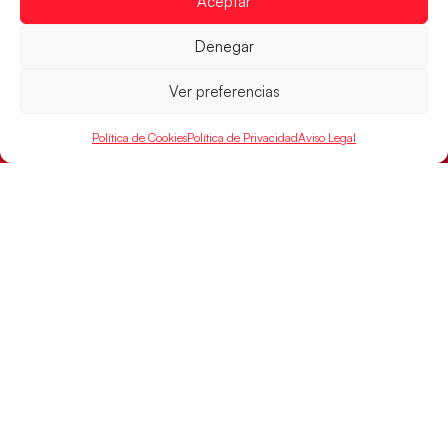
Aceptar
Los Hispanos Juveniles buscarán el bronce
continental
Denegar
Los pupilos de Javier Márquez no han podido con
Alemania y disputarán el encuentro por el bronce el
Ver preferencias
próximo domingo
LEER MÁS
Política de Cookies
Política de Privacidad
Aviso Legal