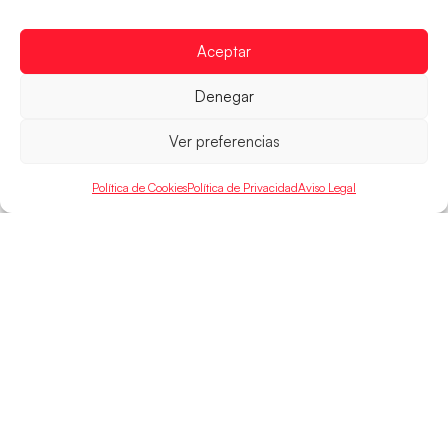
Las Guerreras Juveniles afronta este jueves, a las
15:00 h, los cuartos de final del Campeonato del
Mundo Juvenil frente
Aceptar
LEER MÁS
Denegar
Ver preferencias
Política de Cookies
Política de Privacidad
Aviso Legal
SELECCIONES
ACCESO
LEGAL
DIRECTO