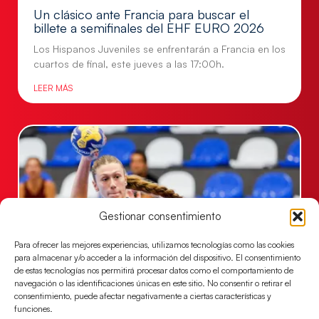
Un clásico ante Francia para buscar el
billete a semifinales del EHF EURO 2026
Los Hispanos Juveniles se enfrentarán a Francia en los
cuartos de final, este jueves a las 17:00h.
LEER MÁS
Gestionar consentimiento
Para ofrecer las mejores experiencias, utilizamos tecnologías como las cookies
para almacenar y/o acceder a la información del dispositivo. El consentimiento
de estas tecnologías nos permitirá procesar datos como el comportamiento de
navegación o las identificaciones únicas en este sitio. No consentir o retirar el
Las Guerreras Juveniles buscan ante Suiza
consentimiento, puede afectar negativamente a ciertas características y
un billete para las semifinales del Mundial
funciones.