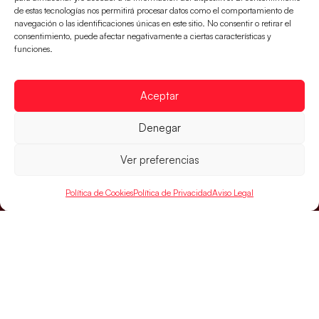
de estas tecnologías nos permitirá procesar datos como el comportamiento de
Alemania y disputarán el encuentro por el bronce el
navegación o las identificaciones únicas en este sitio. No consentir o retirar el
próximo domingo
consentimiento, puede afectar negativamente a ciertas características y
funciones.
LEER MÁS
Aceptar
Denegar
Ver preferencias
Política de Cookies
Política de Privacidad
Aviso Legal
SELECCIONES
ACCESO
LEGAL
DIRECTO
Hispanos
Política de