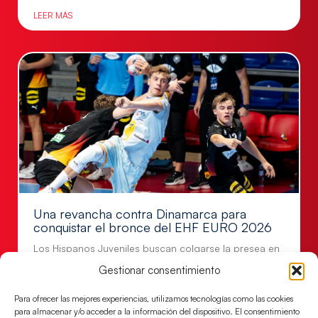
LEER MÁS
Una revancha contra Dinamarca para
conquistar el bronce del EHF EURO 2026
Los Hispanos Juveniles buscan colgarse la presea en
el partido por el bronce del Campeonato de Europa,
Gestionar consentimiento
mañana a las
Para ofrecer las mejores experiencias, utilizamos tecnologías como las cookies
LEER MÁS
para almacenar y/o acceder a la información del dispositivo. El consentimiento