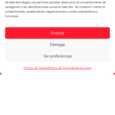
de estas tecnologías nos permitirá procesar datos como el comportamiento de
navegación o las identificaciones únicas en este sitio. No consentir o retirar el
consentimiento, puede afectar negativamente a ciertas características y
funciones.
Aceptar
Denegar
Ver preferencias
Montenegro, última frontera para las
Política de Cookies
Política de Privacidad
Aviso Legal
Guerreras Juveniles en la conquista del oro
mundial
El conjunto dirigido por Cristina Cabeza buscará
mañana, a las 17:30h., el oro en el Campeonato del
Mundo ante la
LEER MÁS