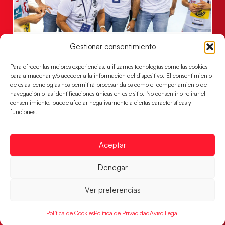
Un clásico ante Francia para buscar el
Gestionar consentimiento
billete a semifinales del EHF EURO 2026
Para ofrecer las mejores experiencias, utilizamos tecnologías como las cookies
Los Hispanos Juveniles se enfrentarán a Francia en los
para almacenar y/o acceder a la información del dispositivo. El consentimiento
cuartos de final, este jueves a las 17:00h.
de estas tecnologías nos permitirá procesar datos como el comportamiento de
navegación o las identificaciones únicas en este sitio. No consentir o retirar el
LEER MÁS
consentimiento, puede afectar negativamente a ciertas características y
funciones.
Aceptar
Denegar
Ver preferencias
Política de Cookies
Política de Privacidad
Aviso Legal