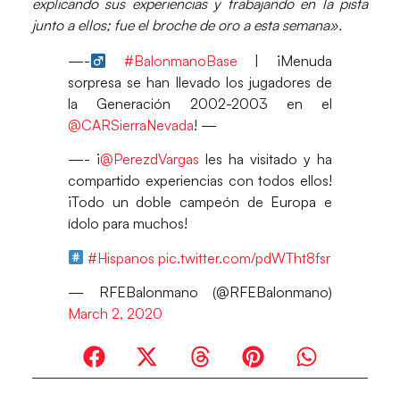
explicando sus experiencias y trabajando en la pista
junto a ellos; fue el broche de oro a esta semana».
—-‍
#BalonmanoBase
| ¡Menuda
sorpresa se han llevado los jugadores de
la Generación 2002-2003 en el
@CARSierraNevada
! —
—- ¡
@PerezdVargas
les ha visitado y ha
compartido experiencias con todos ellos!
¡Todo un doble campeón de Europa e
ídolo para muchos!
#Hispanos
pic.twitter.com/pdWTht8fsr
— RFEBalonmano (@RFEBalonmano)
March 2, 2020