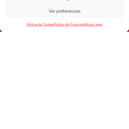
15:00 h, los cuartos de final del Campeonato del
Mundo Juvenil frente
Ver preferencias
LEER MÁS
Política de Cookies
Política de Privacidad
Aviso Legal
SELECCIONES
ACCESO
LEGAL
DIRECTO
Hispanos
Política de