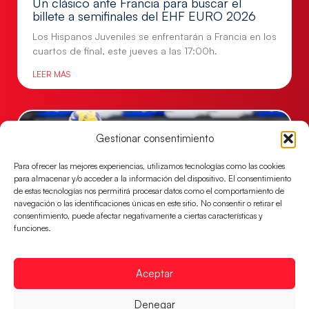
Un clásico ante Francia para buscar el
billete a semifinales del EHF EURO 2026
Los Hispanos Juveniles se enfrentarán a Francia en los
cuartos de final, este jueves a las 17:00h.
LEER MÁS
Gestionar consentimiento
Para ofrecer las mejores experiencias, utilizamos tecnologías como las cookies
para almacenar y/o acceder a la información del dispositivo. El consentimiento
de estas tecnologías nos permitirá procesar datos como el comportamiento de
navegación o las identificaciones únicas en este sitio. No consentir o retirar el
consentimiento, puede afectar negativamente a ciertas características y
funciones.
Las Guerreras Juveniles buscan ante Suiza
Aceptar
un billete para las semifinales del Mundial
Las Guerreras Juveniles afronta este jueves, a las
Denegar