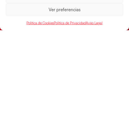
Ver preferencias
Política de Cookies
Política de Privacidad
Aviso Legal
Montenegro, última frontera para las
Guerreras Juveniles en la conquista del oro
mundial
El conjunto dirigido por Cristina Cabeza buscará
mañana, a las 17:30h., el oro en el Campeonato del
Mundo ante la
LEER MÁS