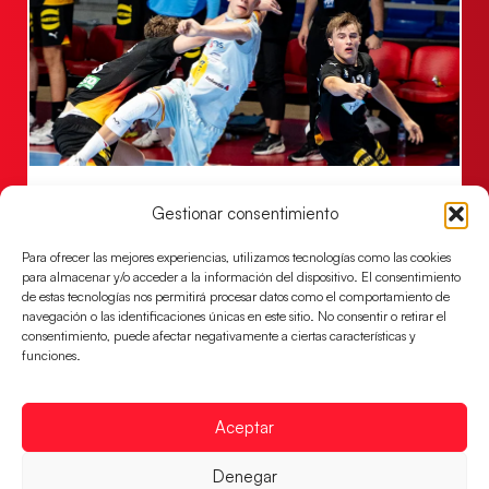
Una revancha contra Dinamarca para
Gestionar consentimiento
conquistar el bronce del EHF EURO 2026
Los Hispanos Juveniles buscan colgarse la presea en
Para ofrecer las mejores experiencias, utilizamos tecnologías como las cookies
el partido por el bronce del Campeonato de Europa,
para almacenar y/o acceder a la información del dispositivo. El consentimiento
mañana a las
de estas tecnologías nos permitirá procesar datos como el comportamiento de
navegación o las identificaciones únicas en este sitio. No consentir o retirar el
LEER MÁS
consentimiento, puede afectar negativamente a ciertas características y
funciones.
Aceptar
Denegar