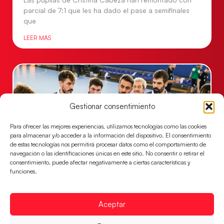
parcial de 7:1 que les ha dado el pase a semifinales
que
LEER MÁS
Gestionar consentimiento
Para ofrecer las mejores experiencias, utilizamos tecnologías como las cookies
para almacenar y/o acceder a la información del dispositivo. El consentimiento
de estas tecnologías nos permitirá procesar datos como el comportamiento de
navegación o las identificaciones únicas en este sitio. No consentir o retirar el
consentimiento, puede afectar negativamente a ciertas características y
funciones.
Un clásico ante Francia para buscar el
billete a semifinales del EHF EURO 2026
Los Hispanos Juveniles se enfrentarán a Francia en los
Aceptar
cuartos de final, este jueves a las 17:00h.