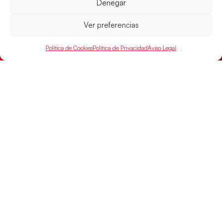
Denegar
LEER MÁS
Ver preferencias
Política de Cookies
Política de Privacidad
Aviso Legal
Las Guerreras Juveniles buscan ante Suiza
un billete para las semifinales del Mundial
Las Guerreras Juveniles afronta este jueves, a las
15:00 h, los cuartos de final del Campeonato del
Mundo Juvenil frente
LEER MÁS