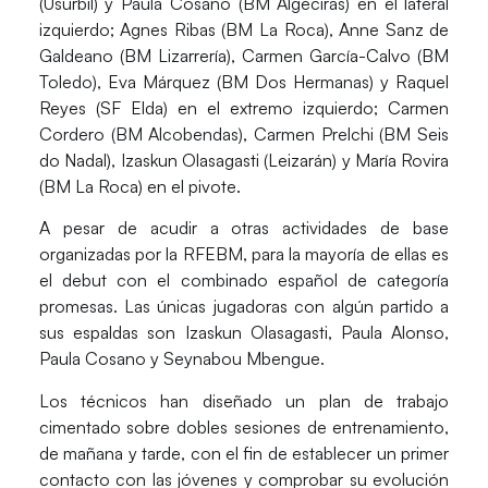
(Usurbil) y
Paula Cosano
(BM Algeciras) en el lateral
izquierdo;
Agnes Ribas
(BM La Roca),
Anne Sanz de
Galdeano
(BM Lizarrería),
Carmen García-Calvo
(BM
Toledo),
Eva Márquez
(BM Dos Hermanas) y
Raquel
Reyes
(SF Elda) en el extremo izquierdo;
Carmen
Cordero
(BM Alcobendas),
Carmen Prelchi
(BM Seis
do Nadal),
Izaskun Olasagasti
(Leizarán) y
María Rovira
(BM La Roca) en el pivote.
A pesar de acudir a otras actividades de base
organizadas por la RFEBM, para la mayoría de ellas es
el debut con el combinado español de categoría
promesas. Las únicas jugadoras con algún partido a
sus espaldas son Izaskun Olasagasti, Paula Alonso,
Paula Cosano y Seynabou Mbengue.
Los técnicos han diseñado un plan de trabajo
cimentado sobre dobles sesiones de entrenamiento,
de mañana y tarde, con el fin de establecer un primer
contacto con las jóvenes y comprobar su evolución