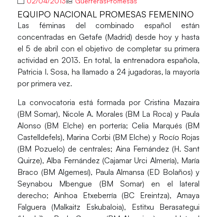
02/04/2013
GuerrerasPromesas
EQUIPO NACIONAL PROMESAS FEMENINO
Las féminas del combinado español están
concentradas en
Getafe
(Madrid) desde hoy y hasta
el 5 de abril con el objetivo de completar su primera
actividad en 2013. En total, la entrenadora española,
Patricia I. Sosa
, ha llamado a 24 jugadoras, la mayoría
por primera vez.
La convocatoria está formada por
Cristina Mazaira
(BM Somar),
Nicole A. Morales
(BM La Roca) y
Paula
Alonso
(BM Elche) en portería;
Celia Marqués
(BM
Castelldefels),
Marina Corbi
(BM Elche) y
Rocío Rojas
(BM Pozuelo) de centrales;
Aina Fernández
(H. Sant
Quirze),
Alba Fernández
(Cajamar Urci Almería),
María
Braco
(BM Algemesí),
Paula Almansa
(ED Bolaños) y
Seynabou Mbengue
(BM Somar) en el lateral
derecho;
Ainhoa Etxeberría
(BC Ereintza),
Amaya
Falguera
(Malkaitz Eskubaloia),
Estitxu Berasategui