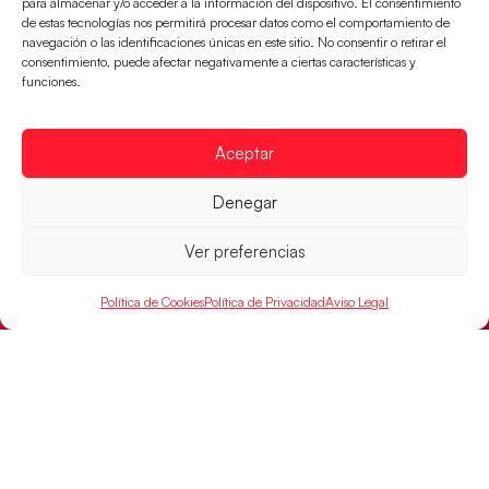
para almacenar y/o acceder a la información del dispositivo. El consentimiento
de estas tecnologías nos permitirá procesar datos como el comportamiento de
navegación o las identificaciones únicas en este sitio. No consentir o retirar el
consentimiento, puede afectar negativamente a ciertas características y
funciones.
Aceptar
Los Hispanos Juveniles buscarán el bronce
Denegar
continental
Los pupilos de Javier Márquez no han podido con
Ver preferencias
Alemania y disputarán el encuentro por el bronce el
próximo domingo
Política de Cookies
Política de Privacidad
Aviso Legal
LEER MÁS