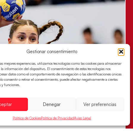
Gestionar consentimiento
las mejores experiencias, utilizamos tecnologías como las cookies para almacenar
 la información del dispositivo. El consentimiento de estas tecnologías nos
ocesar datos como el comportamiento de navegación o las identificaciones únicas
. No consentir o retirar el consentimiento, puede afectar negativamente a ciertas
s y funciones.
ceptar
Denegar
Ver preferencias
Política de Cookies
Política de Privacidad
Aviso Legal
s sellan su billete para las semifinales
za han remontado con parcial de 7:1 que les ha dado el pase