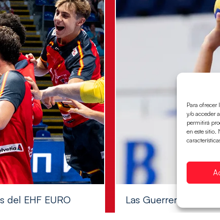
Para ofrecer 
y/o acceder a
permitirá pr
en este sitio
característica
A
les del EHF EURO
Las Guerreras Juvenile
Las pupilas de Cristina Cabe