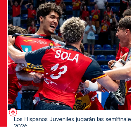
Los Hispanos Juveniles jugarán las semifina
2026