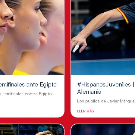
emifinales ante Egipto
#HispanosJuveniles | 
Alemania
a semifinales contra Egipto
Los pupilos de Javier Márquez
LEER MÁS