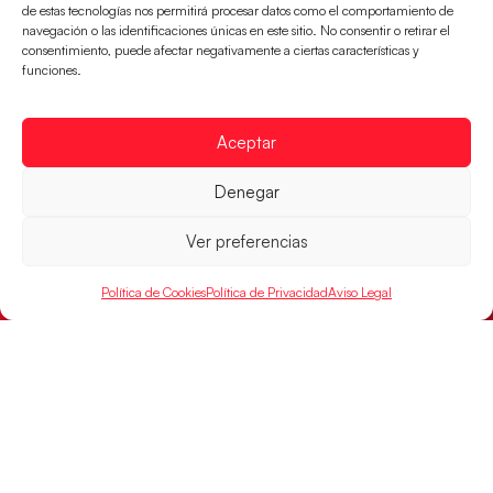
Un clásico ante Francia para buscar el
de estas tecnologías nos permitirá procesar datos como el comportamiento de
billete a semifinales del EHF EURO 2026
navegación o las identificaciones únicas en este sitio. No consentir o retirar el
consentimiento, puede afectar negativamente a ciertas características y
Los Hispanos Juveniles se enfrentarán a Francia en los
funciones.
cuartos de final, este jueves a las 17:00h.
LEER MÁS
Aceptar
Denegar
Ver preferencias
Política de Cookies
Política de Privacidad
Aviso Legal
Las Guerreras Juveniles buscan ante Suiza
un billete para las semifinales del Mundial
Las Guerreras Juveniles afronta este jueves, a las