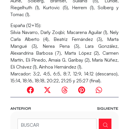
Aune, Solberg, Brattset, Sulland (5), Lunde,
Riegelhuth (1), Kurtovic (5), Herrem (1), Solberg y
Tomac (1).
España (12+15):
Silvia Navarro, Darly Zoqbi; Macarena Aguilar (1), Nely
Carla Alberto (4), Beatriz Fernández (3), Marta
Mangué (3), Nerea Pena (3), Lara González,
Alexandrina Barbosa (7), Marta López (2), Carmen
Martín, Eli Pinedo, Amaia G. Garibay (2), María Núñez,
Eli Chávez (1), Ainhoa Hernández (1).
Marcador:
3:2, 4:5, 6:5, 8:7, 12:9, 14:12 (descanso),
15:14, 18:16, 18:18, 20:22, 21:25 y 25:27 (final).
ANTERIOR
SIGUIENTE