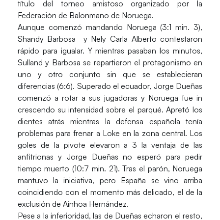
título del torneo amistoso organizado por la
Federación de Balonmano de Noruega.
Aunque comenzó mandando
Noruega
(3:1 min. 3),
Shandy Barbosa
y
Nely Carla Alberto
contestaron
rápido para igualar. Y mientras pasaban los minutos,
Sulland
y
Barbosa
se repartieron el protagonismo en
uno y otro conjunto sin que se establecieran
diferencias (6:6). Superado el ecuador,
Jorge Dueñas
comenzó a rotar a sus jugadoras y
Noruega
fue in
crescendo su intensidad sobre el parqué. Apretó los
dientes atrás mientras la defensa española tenía
problemas para frenar a
Loke
en la zona central. Los
goles de la pivote elevaron a 3 la ventaja de las
anfitrionas y
Jorge Dueñas
no esperó para pedir
tiempo muerto (10:7 min. 21). Tras el parón,
Noruega
mantuvo la iniciativa, pero
España
se vino arriba
coincidiendo con el momento más delicado, el de la
exclusión de
Ainhoa Hernández.
Pese a la inferioridad, las de
Dueñas
echaron el resto,