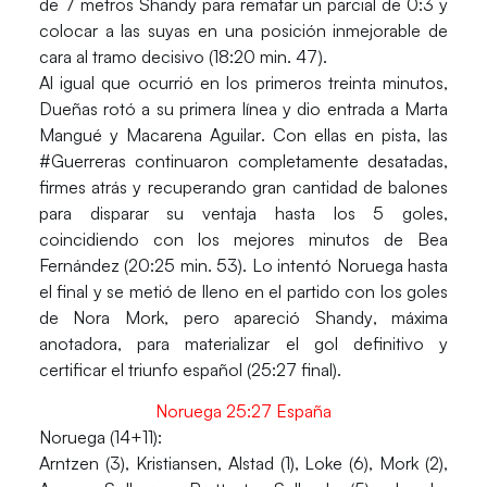
de 7 metros
Shandy
para rematar un parcial de 0:3 y
colocar a las suyas en una posición inmejorable de
cara al tramo decisivo (18:20 min. 47).
Al igual que ocurrió en los primeros treinta minutos,
Dueñas
rotó a su primera línea y dio entrada a
Marta
Mangué
y
Macarena Aguilar
. Con ellas en pista, las
#Guerreras continuaron completamente desatadas,
firmes atrás y recuperando gran cantidad de balones
para disparar su ventaja hasta los 5 goles,
coincidiendo con los mejores minutos de
Bea
Fernández
(20:25 min. 53). Lo intentó Noruega hasta
el final y se metió de lleno en el partido con los goles
de
Nora Mork
, pero apareció
Shandy
, máxima
anotadora, para materializar el gol definitivo y
certificar el triunfo español (25:27 final).
Noruega 25:27 España
Noruega (14+11):
Arntzen (3), Kristiansen, Alstad (1), Loke (6), Mork (2),