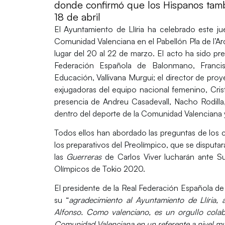
donde confirmó que los Hispanos tambi
18 de abril
El
Ayuntamiento de Llíria
ha celebrado este ju
Comunidad Valenciana en el Pabellón Pla de l’Arc,
lugar del 20 al 22 de marzo. El acto ha sido pre
Federación Española de Balonmano,
Franci
Educación,
Vallivana Murgui
; el director de pro
exjugadoras del equipo nacional femenino,
Cri
presencia de
Andreu Casadevall, Nacho Rodill
dentro del deporte de la Comunidad Valenciana 
Todos ellos han abordado las preguntas de los 
los preparativos del
Preolímpico
, que se disputar
las
Guerreras
de Carlos Viver lucharán ante Sue
Olímpicos de Tokio 2020.
El presidente de la Real Federación Española 
su “
agradecimiento al Ayuntamiento de Llíria, a
Alfonso. Como valenciano,
es un orgullo colab
Comunidad Valenciana en un referente a nivel mun