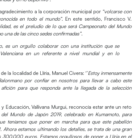
agradecimiento a la corporación municipal por
“volcarse con
econocida en todo el mundo”.
En este sentido,
Francisco V.
lidad, es el preludio de lo que será Campeonato del Mundo
mo una de las cinco sedes confirmadas”
.
no,
es un orgullo colaborar con una institución que se
Valenciana en un referente a nivel mundial y en lo
de la localidad de Llíria,
Manuel Civera
: ‘’
Estoy inmensamente
Balonmano por confiar en nosotros para llevar a cabo este
afición para que responda ante la llegada de la selección
ad y Educación,
Vallivana Murgui,
reconocía estar ante un reto
 del Mundo de Japón 2019, celebrado en Kumamoto, para
s que teníamos que poner en marcha para que este pabellón
al. Ahora estamos ultimando los detalles, se trata de una gran
300.000 euros. Estamos orgullosos de poner a Llíria en el