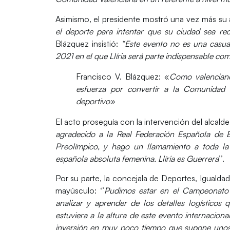
Asimismo, el presidente mostró una vez más su 
el deporte para intentar que su ciudad sea r
Blázquez
insistió:
“Este evento no es una casua
2021 en el que Llíria será parte indispensable co
Francisco V. Blázquez: «
Como valencia
esfuerza por convertir a la Comunidad 
deportivo»
El acto proseguía con la intervención del alcalde 
agradecido a la Real Federación Española de 
Preolímpico, y hago un llamamiento a toda la 
española absoluta femenina. Llíria es Guerrera
’’.
Por su parte, la concejala de Deportes, Iguald
mayúsculo: ‘’
Pudimos estar en el Campeonato
analizar y aprender de los detalles logístico
estuviera a la altura de este evento internacion
inversión en muy poco tiempo que supone unos 