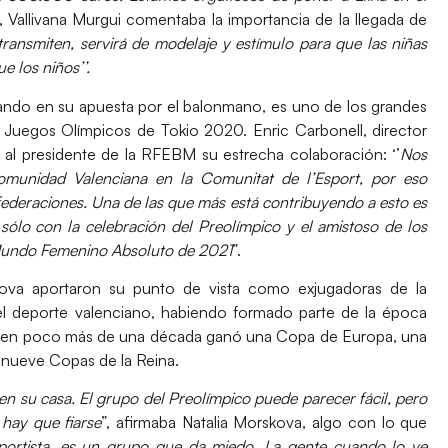
z, Vallivana Murgui comentaba la importancia de la llegada de
 transmiten, servirá de modelaje y estímulo para que las niñas
 los niños’’.
ando en su apuesta por el balonmano, es uno de los grandes
los Juegos Olímpicos de Tokio 2020.
Enric Carbonell
, director
 al presidente de la RFEBM su estrecha colaboración: ‘’
Nos
omunidad Valenciana en la Comunitat de l’Esport, por eso
federaciones. Una de las que más está contribuyendo a esto es
ólo con la celebración del Preolímpico y el amistoso de los
Mundo Femenino Absoluto de 2021
”.
kova
aportaron su punto de vista como exjugadoras de la
el deporte valenciano, habiendo formado parte de la época
que en poco más de una década ganó una Copa de Europa, una
 nueve Copas de la Reina.
en su casa. El grupo del Preolímpico puede parecer fácil, pero
 hay que fiarse
”, afirmaba Natalia Morskova, algo con lo que
ortista, es un grupo que da miedo. La gente cuando lo ve