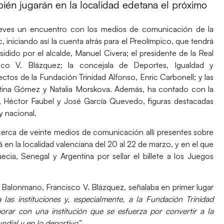
én jugarán en la localidad edetana el próximo
eves un encuentro con los medios de comunicación de la
 iniciando así la cuenta atrás para el Preolímpico, que tendrá
sidido por el alcalde,
Manuel Civera
; el presidente de la Real
sco V. Blázquez
; la concejala de Deportes, Igualdad y
yectos de la Fundación Trinidad Alfonso,
Enric Carbonell
; y las
stina Gómez
y
Natalia Morskova
. Además, ha contado con la
a, Héctor Faubel
y
José García Quevedo
, figuras destacadas
y nacional.
cerca de veinte medios de comunicación allí presentes sobre
á en la localidad valenciana del
20 al 22 de marzo
, y en el que
cia, Senegal y Argentina por sellar el billete a los Juegos
de Balonmano,
Francisco V. Blázquez
, señalaba en primer lugar
 las instituciones y, especialmente, a la Fundación Trinidad
orar con una institución que se esfuerza por convertir a la
dial y en lo deportivo”.