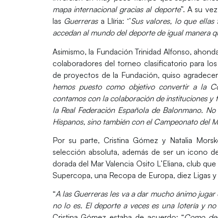
mapa internacional gracias al deporte
”. A su ve
las
Guerreras
a Llíria: ‘’
Sus valores, lo que ellas
accedan al mundo del deporte de igual manera que
Asimismo, la Fundación Trinidad Alfonso, ahond
colaboradores del torneo clasificatorio para 
de proyectos de la Fundación, quiso agradecer
hemos puesto como objetivo convertir a la C
contamos con la colaboración de instituciones y 
la Real Federación Española de Balonmano. No s
Hispanos, sino también con el Campeonato del 
Por su parte,
Cristina Gómez
y
Natalia Mors
selección absoluta, además de ser un icono d
dorada del Mar Valencia Osito L’Eliana, club 
Supercopa, una Recopa de Europa, diez Ligas y
“
A las Guerreras les va a dar mucho ánimo jugar 
no lo es. El deporte a veces es una lotería y no
Cristina Gómez estaba de acuerdo: “
Como dep