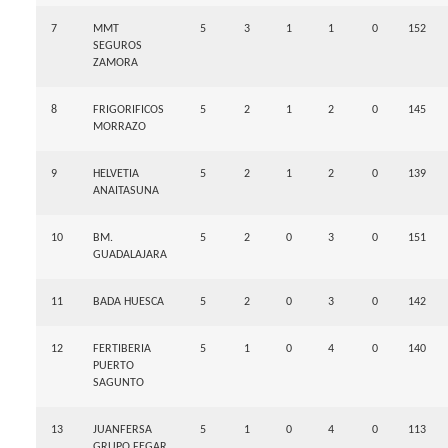
7
MMT
5
3
1
1
0
152
SEGUROS
ZAMORA
8
FRIGORIFICOS
5
2
1
2
0
145
MORRAZO
9
HELVETIA
5
2
1
2
0
139
ANAITASUNA
10
BM.
5
2
0
3
0
151
GUADALAJARA
11
BADA HUESCA
5
2
0
3
0
142
12
FERTIBERIA
5
1
0
4
0
140
PUERTO
SAGUNTO
13
JUANFERSA
5
1
0
4
0
113
GRUPO FEGAR