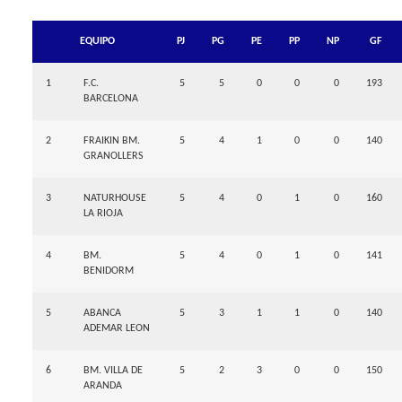
EQUIPO
PJ
PG
PE
PP
NP
GF
1
F.C.
5
5
0
0
0
193
BARCELONA
2
FRAIKIN BM.
5
4
1
0
0
140
GRANOLLERS
3
NATURHOUSE
5
4
0
1
0
160
LA RIOJA
4
BM.
5
4
0
1
0
141
BENIDORM
5
ABANCA
5
3
1
1
0
140
ADEMAR LEON
6
BM. VILLA DE
5
2
3
0
0
150
ARANDA