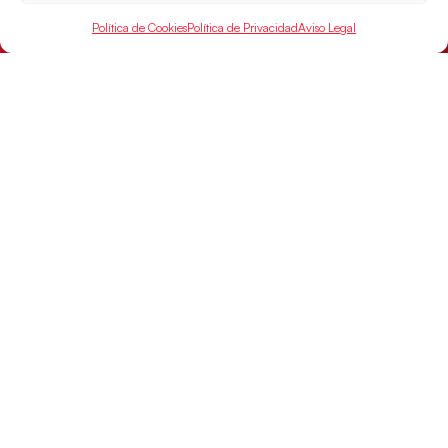
Política de Cookies
Política de Privacidad
Aviso Legal
Los Hispanos Juveniles buscarán el bronce
continental
Los pupilos de Javier Márquez no han podido con
Alemania y disputarán el encuentro por el bronce el
próximo domingo
LEER MÁS