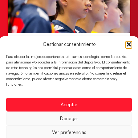
Las Guerreras Juveniles lucharán por el oro
Gestionar consentimiento
mundialista
Para ofrecer las mejores experiencias, utilizamos tecnologías como las cookies
El conjunto dirigido por Cristina Cabeza se lleva la
para almacenar y/o acceder a la información del dispositivo. El consentimiento
victoria en las semifinales contra Egipto y luchará por
de estas tecnologías nos permitirá procesar datos como el comportamiento de
el oro
navegación o las identificaciones únicas en este sitio. No consentir o retirar el
consentimiento, puede afectar negativamente a ciertas características y
LEER MÁS
funciones.
Aceptar
Denegar
Ver preferencias