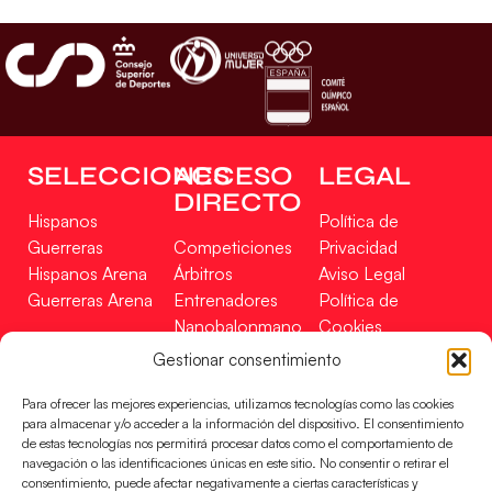
SELECCIONES
ACCESO
LEGAL
DIRECTO
Hispanos
Política de
Guerreras
Competiciones
Privacidad
Hispanos Arena
Árbitros
Aviso Legal
Guerreras Arena
Entrenadores
Política de
Nanobalonmano
Cookies
Tienda
Mapa Web
Gestionar consentimiento
SOPORTE
SÍGUENOS
EN
Para ofrecer las mejores experiencias, utilizamos tecnologías como las cookies
Incidencias
para almacenar y/o acceder a la información del dispositivo. El consentimiento
de estas tecnologías nos permitirá procesar datos como el comportamiento de
navegación o las identificaciones únicas en este sitio. No consentir o retirar el
CONTACTO
consentimiento, puede afectar negativamente a ciertas características y