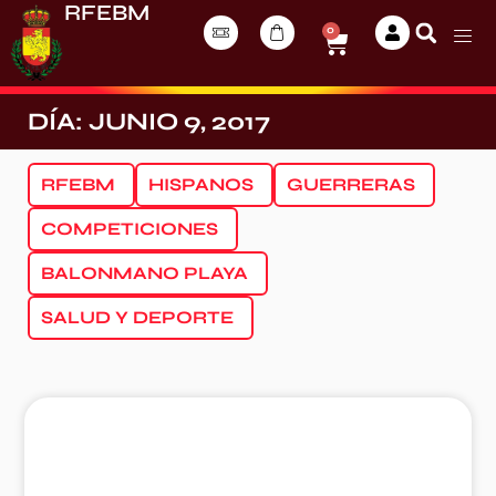
RFEBM
0
DÍA: JUNIO 9, 2017
RFEBM
HISPANOS
GUERRERAS
COMPETICIONES
BALONMANO PLAYA
SALUD Y DEPORTE