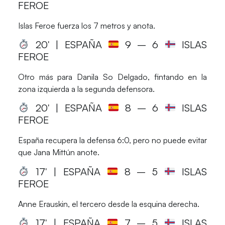
FEROE
Islas Feroe fuerza los 7 metros y anota.
20′ | ESPAÑA
9
– 6
ISLAS
Gestionar consentimiento
FEROE
Para ofrecer las mejores experiencias, utilizamos tecnologías como las cookies
para almacenar y/o acceder a la información del dispositivo. El consentimiento
Otro más para Danila So Delgado, fintando en la
de estas tecnologías nos permitirá procesar datos como el comportamiento de
zona izquierda a la segunda defensora.
navegación o las identificaciones únicas en este sitio. No consentir o retirar el
consentimiento, puede afectar negativamente a ciertas características y
20′ | ESPAÑA
8
– 6
ISLAS
funciones.
FEROE
España recupera la defensa 6:0, pero no puede evitar
Aceptar
que Jana Mittún anote.
Denegar
17′ | ESPAÑA
8
– 5
ISLAS
FEROE
Ver preferencias
Anne Erauskin, el tercero desde la esquina derecha.
Política de Cookies
Política de Privacidad
Aviso Legal
17′ | ESPAÑA
7
– 5
ISLAS