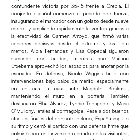
contundente victoria por
35-15
frente a
Grecia
. El
conjunto español comenzó el periodo con fuerza,
inaugurando el marcador con un golazo desde nueve
metros y ampliando rápidamente la ventaja gracias a
la efectividad de
Carmen Arroyo
, que firmó varias
acciones decisivas desde el extremo y los siete
metros.
Alicia Fernández
y
Lisa Oppedal
siguieron
sumando con calidad, mientras que
Maitane
Etxeberria
aprovechó los espacios para anotar por la
escuadra. En defensa,
Nicole Wiggins
brilló con
intervenciones bajo palos de mérito, especialmente
en un cara a cara ante
Magdalini Koukmisi
,
manteniendo el muro en la porteria. También
destacaron
Elba Álvarez
,
Lyndie Tchapchet
y
Maria
O’Mullony
, letales al contragolpe. Pese a dos buenos
ataques finales del conjunto heleno,
España
impuso
su ritmo y cerró el partido con una defensa firme que
culminó con un lanzamiento errado de las visitantes,