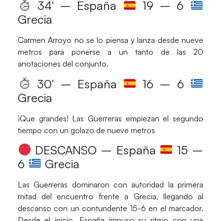
34′ – España
19 – 6
Grecia
Carmen Arroyo
no se lo piensa y lanza desde nueve
metros para ponerse a un tanto de las 20
anotaciones del conjunto.
30′ – España
16 – 6
Grecia
¡Que grandes!
Las
Guerreras
empiezan el segundo
tiempo con un golazo de nueve metros
DESCANSO – España
15 –
6
Grecia
Las
Guerreras
dominaron con autoridad la primera
mitad del encuentro frente a
Grecia
, llegando al
descanso con un contundente
15-6
en el marcador.
Desde el inicio,
España
impuso su ritmo con una