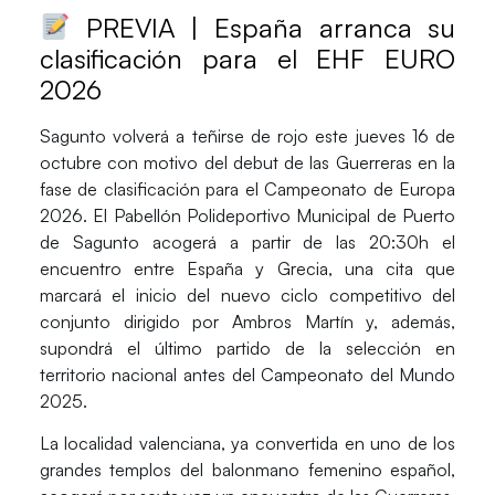
PREVIA | España arranca su
clasificación para el EHF EURO
2026
Sagunto
volverá a teñirse de rojo este jueves 16 de
octubre con motivo del debut de las
Guerreras
en la
fase de clasificación para el
Campeonato de Europa
2026
. El
Pabellón Polideportivo Municipal de Puerto
Gestionar consentimiento
de Sagunto
acogerá a partir de las 20:30h el
encuentro entre
España
y
Grecia
, una cita que
Para ofrecer las mejores experiencias, utilizamos tecnologías como las cookies
marcará el inicio del nuevo ciclo competitivo del
para almacenar y/o acceder a la información del dispositivo. El consentimiento
conjunto dirigido por
Ambros Martín
y, además,
de estas tecnologías nos permitirá procesar datos como el comportamiento de
navegación o las identificaciones únicas en este sitio. No consentir o retirar el
supondrá el último partido de la selección en
consentimiento, puede afectar negativamente a ciertas características y
territorio nacional antes del
Campeonato del Mundo
funciones.
2025
.
La localidad valenciana, ya convertida en uno de los
Aceptar
grandes templos del balonmano femenino español,