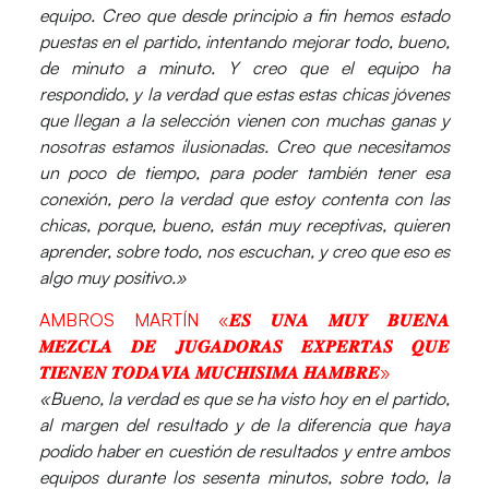
equipo. Creo que desde principio a fin hemos estado
puestas en el partido, intentando mejorar todo, bueno,
de minuto a minuto. Y creo que el equipo ha
respondido, y la verdad que estas estas chicas jóvenes
que llegan a la selección vienen con muchas ganas y
nosotras estamos ilusionadas. Creo que necesitamos
un poco de tiempo, para poder también tener esa
conexión, pero la verdad que estoy contenta con las
chicas, porque, bueno, están muy receptivas, quieren
aprender, sobre todo, nos escuchan, y creo que eso es
algo muy positivo.»
AMBROS MARTÍN «𝑬𝑺 𝑼𝑵𝑨 𝑴𝑼𝒀 𝑩𝑼𝑬𝑵𝑨
𝑴𝑬𝒁𝑪𝑳𝑨 𝑫𝑬 𝑱𝑼𝑮𝑨𝑫𝑶𝑹𝑨𝑺 𝑬𝑿𝑷𝑬𝑹𝑻𝑨𝑺 𝑸𝑼𝑬
𝑻𝑰𝑬𝑵𝑬𝑵 𝑻𝑶𝑫𝑨𝑽𝑰́𝑨 𝑴𝑼𝑪𝑯𝑰́𝑺𝑰𝑴𝑨 𝑯𝑨𝑴𝑩𝑹𝑬»
«Bueno, la verdad es que se ha visto hoy en el partido,
al margen del resultado y de la diferencia que haya
podido haber en cuestión de resultados y entre ambos
equipos durante los sesenta minutos, sobre todo, la