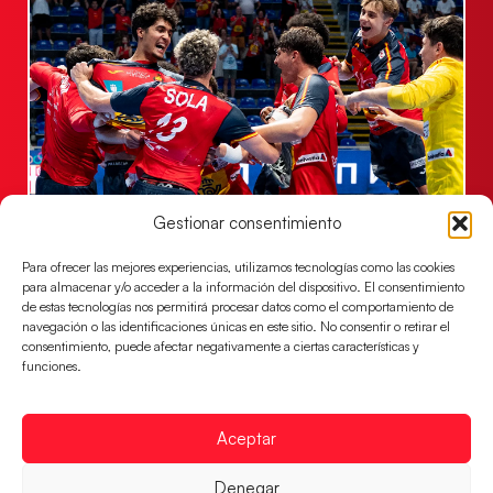
Gestionar consentimiento
Los Hispanos Juveniles jugarán las
semifinales
Para ofrecer las mejores experiencias, utilizamos tecnologías como las cookies
Los pupilos de Javier Márquez se han llevado el
para almacenar y/o acceder a la información del dispositivo. El consentimiento
partido de semifinales 29-27 ante Francia y mañana
de estas tecnologías nos permitirá procesar datos como el comportamiento de
jugarán las semifinales
navegación o las identificaciones únicas en este sitio. No consentir o retirar el
consentimiento, puede afectar negativamente a ciertas características y
LEER MÁS
funciones.
Aceptar
Denegar