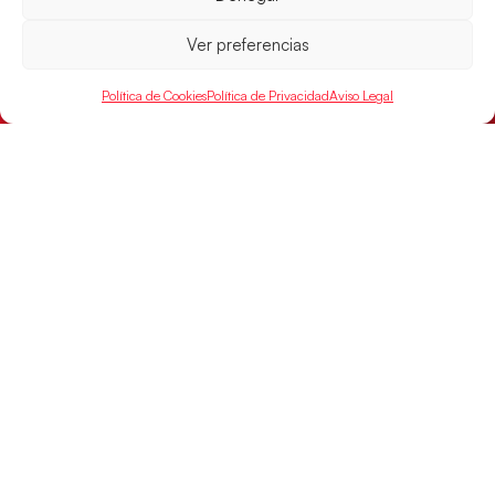
Ver preferencias
Política de Cookies
Política de Privacidad
Aviso Legal
Las Guerreras Juveniles sellan su billete para
las semifinales
Las pupilas de Cristina Cabeza han remontado con
parcial de 7:1 que les ha dado el pase a semifinales
que
LEER MÁS