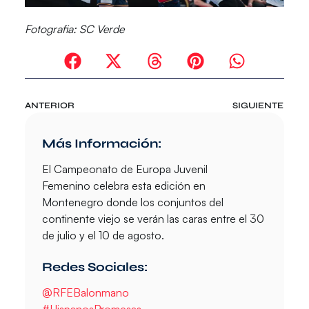
Para ofrecer las mejores experiencias, utilizamos tecnologías como las cookies
Fotografia:
SC Verde
para almacenar y/o acceder a la información del dispositivo. El consentimiento
de estas tecnologías nos permitirá procesar datos como el comportamiento de
navegación o las identificaciones únicas en este sitio. No consentir o retirar el
consentimiento, puede afectar negativamente a ciertas características y
funciones.
ANTERIOR
SIGUIENTE
Aceptar
Más Información:
Denegar
El
Campeonato de Europa Juvenil
Ver preferencias
Femenino
celebra esta edición en
Montenegro donde los conjuntos del
continente viejo se verán las caras entre el 30
Política de Cookies
Política de Privacidad
Aviso Legal
de julio y el 10 de agosto.
Redes Sociales:
@RFEBalonmano
#HispanosPromesas