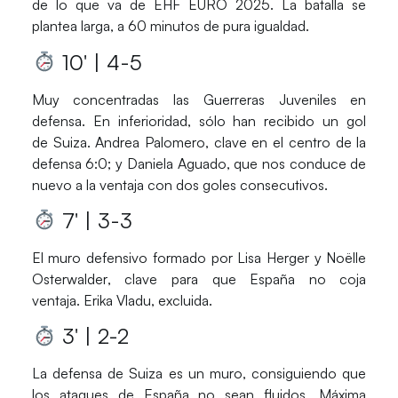
de lo que va de
EHF EURO 2025
. La batalla se
plantea larga, a 60 minutos de pura igualdad.
10′ | 4-5
Muy concentradas las
Guerreras Juveniles
en
defensa. En inferioridad, sólo han recibido un gol
de
Suiza
.
Andrea Palomero
, clave en el centro de la
defensa 6:0; y
Daniela Aguado
, que nos conduce de
nuevo a la ventaja con dos goles consecutivos.
7′ | 3-3
El muro defensivo formado por
Lisa Herger
y
Noëlle
Osterwalder
, clave para que
España
no coja
ventaja.
Erika Vladu
, excluida.
3′ | 2-2
La defensa de
Suiza
es un muro, consiguiendo que
los ataques de
España
no sean fluidos. Máxima