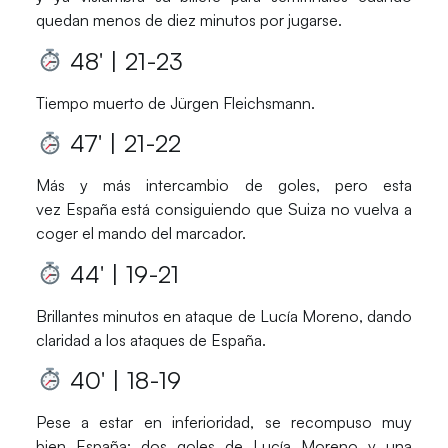
quedan menos de diez minutos por jugarse.
48′ | 21-23
Tiempo muerto de
Jürgen Fleichsmann
.
47′ | 21-22
Más y más intercambio de goles, pero esta
vez
España
está consiguiendo que
Suiza
no vuelva a
coger el mando del marcador.
44′ | 19-21
Brillantes minutos en ataque de
Lucía Moreno
, dando
claridad a los ataques de
España
.
40′ | 18-19
Pese a estar en inferioridad, se recompuso muy
bien
España
: dos goles de
Lucía Moreno
y una