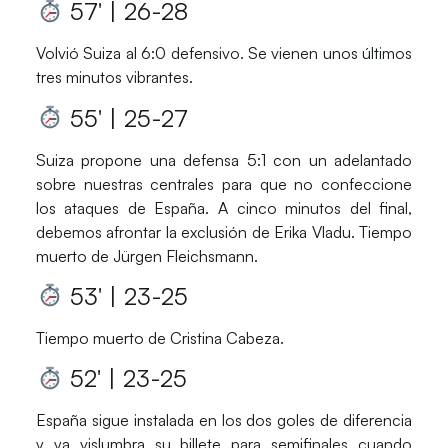
57′ | 26-28
Volvió
Suiza
al 6:0 defensivo. Se vienen unos últimos
tres minutos vibrantes.
55′ | 25-27
Suiza
propone una defensa 5:1 con un adelantado
sobre nuestras centrales para que no confeccione
los ataques de
España
. A cinco minutos del final,
debemos afrontar la exclusión de
Erika Vladu
. Tiempo
muerto de
Jürgen Fleichsmann
.
53′ | 23-25
Tiempo muerto de
Cristina Cabeza
.
52′ | 23-25
España
sigue instalada en los dos goles de diferencia
y ya vislumbra su billete para semifinales cuando