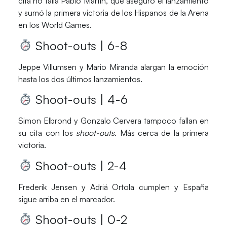
cita no falla
Pablo Martín
, que aseguró el lanzamiento
y sumó la primera victoria de los
Hispanos de la Arena
en los
World Games
.
Shoot-outs | 6-8
Jeppe Villumsen
y
Mario Miranda
alargan la emoción
hasta los dos últimos lanzamientos.
Shoot-outs | 4-6
Simon Elbrond
y
Gonzalo Cervera
tampoco fallan en
su cita con los
shoot-outs
. Más cerca de la primera
victoria.
Shoot-outs | 2-4
Frederik Jensen
y
Adriá Ortola
cumplen y
España
sigue arriba en el marcador.
Shoot-outs | 0-2