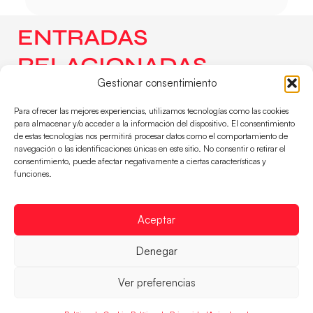
ENTRADAS
RELACIONADAS
Gestionar consentimiento
Para ofrecer las mejores experiencias, utilizamos tecnologías como las cookies
para almacenar y/o acceder a la información del dispositivo. El consentimiento
de estas tecnologías nos permitirá procesar datos como el comportamiento de
navegación o las identificaciones únicas en este sitio. No consentir o retirar el
consentimiento, puede afectar negativamente a ciertas características y
funciones.
Aceptar
Denegar
#GuerrerasJuveniles | Sigue en directo la
final del Campeonato del Mundo ante
Ver preferencias
Montenegro
El conjunto dirigido por Cristina Cabeza busca el oro