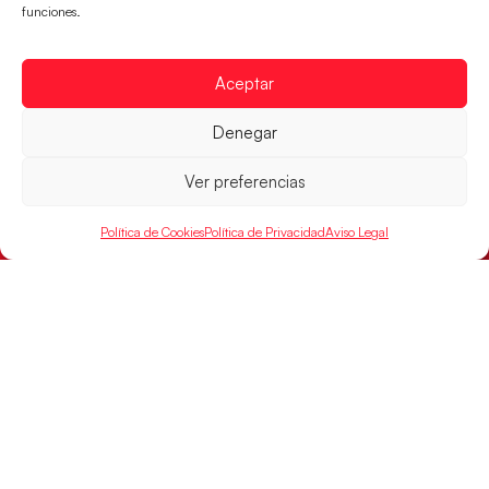
funciones.
Aceptar
Las Guerreras Juveniles buscan ante Suiza
un billete para las semifinales del Mundial
Denegar
Las Guerreras Juveniles afronta este jueves, a las
Ver preferencias
15:00 h, los cuartos de final del Campeonato del
Mundo Juvenil frente
Política de Cookies
Política de Privacidad
Aviso Legal
LEER MÁS