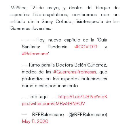
Mañana, 12 de mayo, y dentro del bloque de
aspectos fisioterapéuticos, contaremos con un
artículo de la
Saray Collado
, fisioterapeuta de las
Guerreras Juveniles.
—-‍– Hoy, nuevo capítulo de la ‘Guía
Sanitaria: Pandemia
#COVID19
y
#Balonmano
‘
— Turno para la Doctora Belén Gutiérrez,
médica de las
#GuerrerasPromesas
, que
profundiza en los aspectos nutricionales
durante este confinamiento
— Info aquí —
https://t.co/IU819eYmcK
pic.twitter.com/aMBw8BN9OV
— RFEBalonmano (@RFEBalonmano)
May 11, 2020