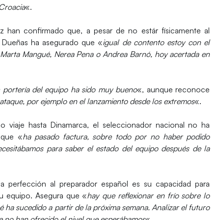
 Croacia
«.
 han confirmado que, a pesar de no estár físicamente al
ro Dueñas ha asegurado que «
igual de contento estoy con el
o Marta Mangué, Nerea Pena o Andrea Barnó, hoy acertada en
en portería del equipo ha sido muy bueno
«, aunque reconoce
 ataque, por ejemplo en el lanzamiento desde los extremos
«.
go viaje hasta Dinamarca, el seleccionador nacional no ha
 que «
ha pasado factura, sobre todo por no haber podido
necesitábamos para saber el estado del equipo después de la
la perfección al preparador español es su capacidad para
su equipo. Asegura que «
hay que reflexionar en frío sobre lo
 ha sucedido a partir de la próxima semana. Analizar el futuro
 no han ofrecido el nivel que esperábamos
«.