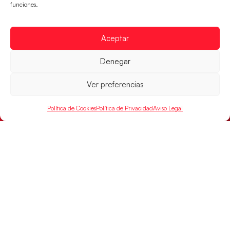
funciones.
Las Guerreras Juveniles lucharán por el oro
mundialista
Aceptar
El conjunto dirigido por Cristina Cabeza se lleva la
victoria en las semifinales contra Egipto y luchará por
Denegar
el oro
LEER MÁS
Ver preferencias
Política de Cookies
Política de Privacidad
Aviso Legal
Los Hispanos Juveniles buscarán el bronce