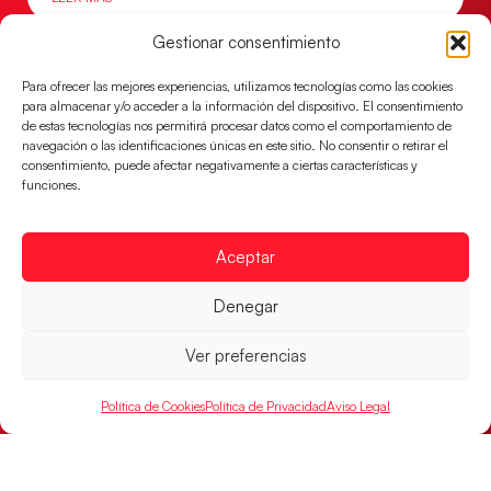
Gestionar consentimiento
Para ofrecer las mejores experiencias, utilizamos tecnologías como las cookies
para almacenar y/o acceder a la información del dispositivo. El consentimiento
de estas tecnologías nos permitirá procesar datos como el comportamiento de
navegación o las identificaciones únicas en este sitio. No consentir o retirar el
consentimiento, puede afectar negativamente a ciertas características y
funciones.
Aceptar
Montenegro, última frontera para las
Denegar
Guerreras Juveniles en la conquista del oro
mundial
Ver preferencias
El conjunto dirigido por Cristina Cabeza buscará
mañana, a las 17:30h., el oro en el Campeonato del
Política de Cookies
Política de Privacidad
Aviso Legal
Mundo ante la
LEER MÁS