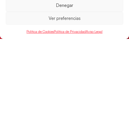
Denegar
Ver preferencias
Las Guerreras Juveniles sellan su billete para
las semifinales
Política de Cookies
Política de Privacidad
Aviso Legal
Las pupilas de Cristina Cabeza han remontado con
parcial de 7:1 que les ha dado el pase a semifinales
que
LEER MÁS