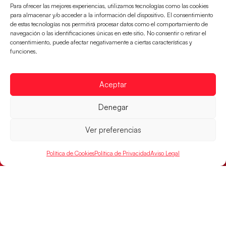
Para ofrecer las mejores experiencias, utilizamos tecnologías como las cookies
para almacenar y/o acceder a la información del dispositivo. El consentimiento
de estas tecnologías nos permitirá procesar datos como el comportamiento de
navegación o las identificaciones únicas en este sitio. No consentir o retirar el
consentimiento, puede afectar negativamente a ciertas características y
funciones.
Aceptar
Los Hispanos Juveniles buscarán el bronce
Denegar
continental
Ver preferencias
Los pupilos de Javier Márquez no han podido con
Alemania y disputarán el encuentro por el bronce el
próximo domingo
Política de Cookies
Política de Privacidad
Aviso Legal
LEER MÁS