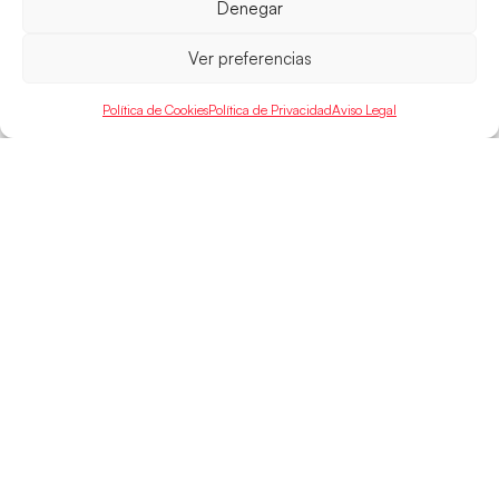
Denegar
Ver preferencias
Política de Cookies
Política de Privacidad
Aviso Legal
Hispanos
Política de
Guerreras
Competiciones
Privacidad
Hispanos Arena
Árbitros
Aviso Legal
Guerreras Arena
Entrenadores
Política de
Nanobalonmano
Cookies