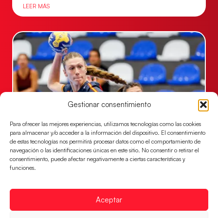
LEER MÁS
Gestionar consentimiento
Para ofrecer las mejores experiencias, utilizamos tecnologías como las cookies
para almacenar y/o acceder a la información del dispositivo. El consentimiento
Las Guerreras Juveniles buscan ante Suiza
de estas tecnologías nos permitirá procesar datos como el comportamiento de
un billete para las semifinales del Mundial
navegación o las identificaciones únicas en este sitio. No consentir o retirar el
consentimiento, puede afectar negativamente a ciertas características y
Las Guerreras Juveniles afronta este jueves, a las
funciones.
15:00 h, los cuartos de final del Campeonato del
Mundo Juvenil frente
Aceptar
LEER MÁS