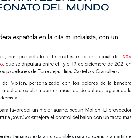
PEONATO DEL MUNDO
dera española en la cita mundialista, con un
nes, han presentado este martes el
balón oficial del
XXV
no
, que se disputará entre el 1 y el 19 de diciembre de 2021 en
os pabellones de Torrevieja, Llíria, Castelló y Granollers.
0
de Molten, personalizado con los
colores de la bandera
 la cultura catalana con un mosaico de colores siguiendo la
odernista.
para favorecer un
mejor agarre
, según Molten. El proveedor
ertura
premium
«mejora el control del balón con un tacto más
erentes tamaños estarán disponibles para su compra a partir de