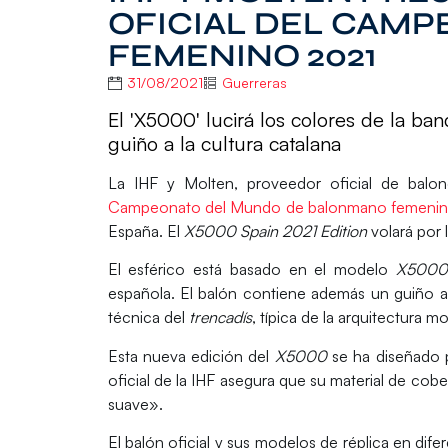
OFICIAL DEL CAM
FEMENINO 2021
31/08/2021
Guerreras
El 'X5000' lucirá los colores de la ban
guiño a la cultura catalana
La IHF y Molten, proveedor oficial de balo
Campeonato del Mundo de balonmano femeni
España. El
X5000 Spain 2021 Edition
volará por l
El esférico está basado en el modelo
X500
española
. El balón contiene además un guiño a
técnica del
trencadís
, típica de la arquitectura m
Esta nueva edición del
X5000
se ha diseñado 
oficial de la IHF asegura que su material de cob
suave».
El balón oficial y sus modelos de réplica en dif