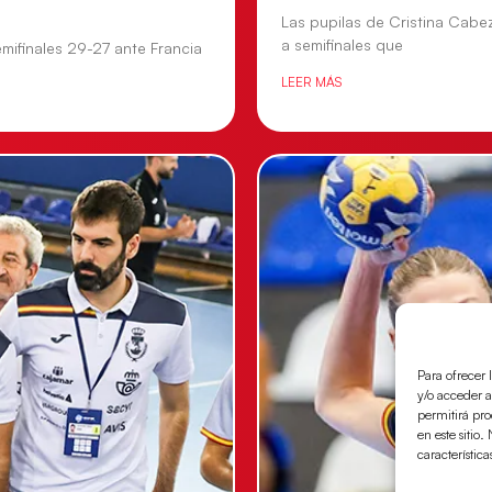
Las pupilas de Cristina Cabe
a semifinales que
mifinales 29-27 ante Francia
LEER MÁS
Para ofrecer 
y/o acceder a
permitirá pr
en este sitio
característica