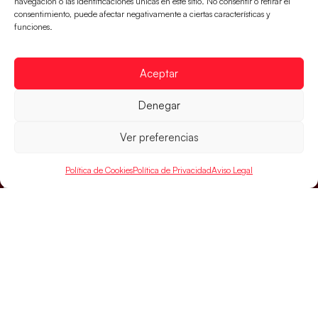
navegación o las identificaciones únicas en este sitio. No consentir o retirar el
consentimiento, puede afectar negativamente a ciertas características y
LEER MÁS
funciones.
Aceptar
Denegar
Ver preferencias
Política de Cookies
Política de Privacidad
Aviso Legal
SELECCIONES
ACCESO
LEGAL
DIRECTO
Hispanos
Política de
Guerreras
Competiciones
Privacidad