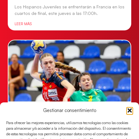
Los Hispanos Juveniles se enfrentarán a Francia en los
cuartos de final, este jueves a las 17:00h.
LEER MÁS
Las Guerreras Juveniles buscan ante Suiza
Gestionar consentimiento
un billete para las semifinales del Mundial
Para ofrecer las mejores experiencias, utilizamos tecnologías como las cookies
Las Guerreras Juveniles afronta este jueves, a las
para almacenar y/o acceder a la información del dispositivo. El consentimiento
15:00 h, los cuartos de final del Campeonato del
de estas tecnologías nos permitirá procesar datos como el comportamiento de
Mundo Juvenil frente