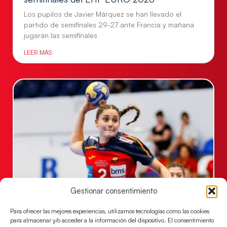
Los pupilos de Javier Márquez se han llevado el
partido de semifinales 29-27 ante Francia y mañana
jugarán las semifinales
LEER MÁS
Gestionar consentimiento
Las Guerreras Juveniles sellan su billete para
las semifinales
Para ofrecer las mejores experiencias, utilizamos tecnologías como las cookies
Las pupilas de Cristina Cabeza han remontado con
para almacenar y/o acceder a la información del dispositivo. El consentimiento