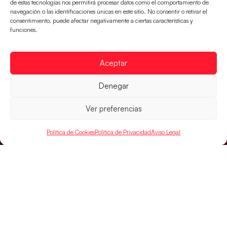
parcial de 7:1 que les ha dado el pase a semifinales
de estas tecnologías nos permitirá procesar datos como el comportamiento de
navegación o las identificaciones únicas en este sitio. No consentir o retirar el
que
consentimiento, puede afectar negativamente a ciertas características y
funciones.
LEER MÁS
Aceptar
Denegar
Ver preferencias
Política de Cookies
Política de Privacidad
Aviso Legal
SELECCIONES
ACCESO
LEGAL
DIRECTO
Hispanos
Política de