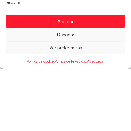
un billete para las semifinales del Mundial
funciones.
Las Guerreras Juveniles afronta este jueves, a las
15:00 h, los cuartos de final del Campeonato del
Aceptar
Mundo Juvenil frente
LEER MÁS
Denegar
Ver preferencias
Política de Cookies
Política de Privacidad
Aviso Legal
SELECCIONES
ACCESO
LEGAL