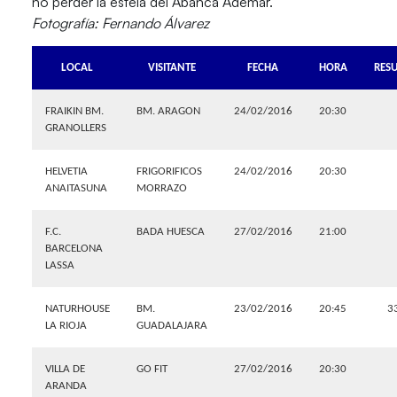
no perder la estela del Abanca Ademar.
Fotografía: Fernando Álvarez
LOCAL
VISITANTE
FECHA
HORA
RES
FRAIKIN BM.
BM. ARAGON
24/02/2016
20:30
GRANOLLERS
HELVETIA
FRIGORIFICOS
24/02/2016
20:30
ANAITASUNA
MORRAZO
F.C.
BADA HUESCA
27/02/2016
21:00
BARCELONA
LASSA
NATURHOUSE
BM.
23/02/2016
20:45
3
LA RIOJA
GUADALAJARA
VILLA DE
GO FIT
27/02/2016
20:30
ARANDA