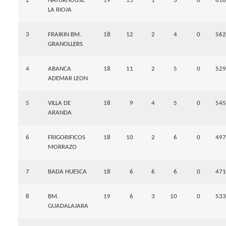
2
NATURHOUSE
19
15
1
3
0
616
LA RIOJA
3
FRAIKIN BM.
18
12
2
4
0
562
GRANOLLERS
4
ABANCA
18
11
2
5
0
529
ADEMAR LEON
5
VILLA DE
18
9
4
5
0
545
ARANDA
6
FRIGORIFICOS
18
10
2
6
0
497
MORRAZO
7
BADA HUESCA
18
6
6
6
0
471
8
BM.
19
6
3
10
0
533
GUADALAJARA