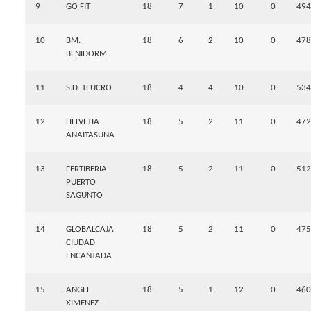
9
GO FIT
18
7
1
10
0
494
10
BM.
18
6
2
10
0
478
BENIDORM
11
S.D. TEUCRO
18
4
4
10
0
534
12
HELVETIA
18
5
2
11
0
472
ANAITASUNA
13
FERTIBERIA
18
5
2
11
0
512
PUERTO
SAGUNTO
14
GLOBALCAJA
18
5
2
11
0
475
CIUDAD
ENCANTADA
15
ANGEL
18
5
1
12
0
460
XIMENEZ-