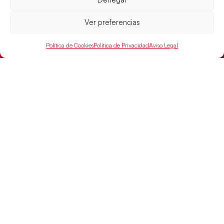
LEER MÁS
Ver preferencias
Política de Cookies
Política de Privacidad
Aviso Legal
Las Guerreras Juveniles sellan su billete para
las semifinales
Las pupilas de Cristina Cabeza han remontado con
parcial de 7:1 que les ha dado el pase a semifinales
que
LEER MÁS