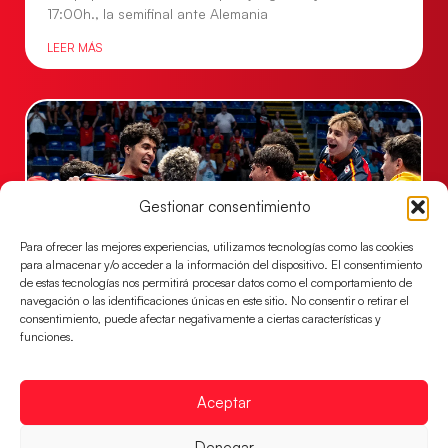
17:00h., la semifinal ante Alemania
LEER MÁS
Gestionar consentimiento
Para ofrecer las mejores experiencias, utilizamos tecnologías como las cookies
para almacenar y/o acceder a la información del dispositivo. El consentimiento
de estas tecnologías nos permitirá procesar datos como el comportamiento de
navegación o las identificaciones únicas en este sitio. No consentir o retirar el
consentimiento, puede afectar negativamente a ciertas características y
Los Hispanos Juveniles jugarán las
funciones.
semifinales del EHF EURO 2026
Los pupilos de Javier Márquez se han llevado el
partido de semifinales 29-27 ante Francia y mañana
Aceptar
jugarán las semifinales
Denegar