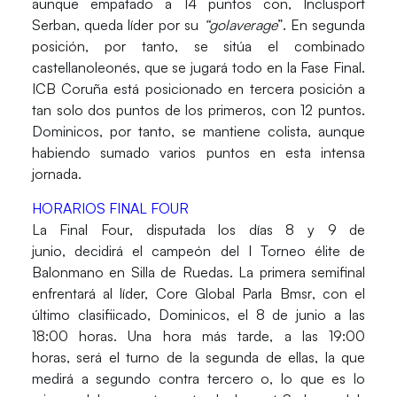
aunque empatado a 14 puntos con
, Inclusport
Serban, queda líder por su
“golaverage
”
. En
segunda
posición
, por tanto, se sitúa el
combinado
castellanoleonés
, que se jugará todo en la Fase Final.
ICB Coruña está posicionado en tercera posición
a
tan solo dos puntos de los primeros, con 12 puntos.
Dominicos, por tanto, se mantiene colista
, aunque
habiendo sumado varios puntos en esta intensa
jornada.
HORARIOS FINAL FOUR
La
Final Four
, disputada los días
8 y 9 de
junio,
decidirá el
campeón del I Torneo élite de
Balonmano en Silla de Ruedas.
La
primera semifinal
enfrentará al líder,
Core Global Parla Bmsr
, con el
último clasifiicado,
Dominicos
, el 8 de junio a las
18:00 horas. Una hora más tarde, a las 19:00
horas, será el turno de la segunda de ellas,
la que
medirá a segundo contra tercero
o, lo que es lo